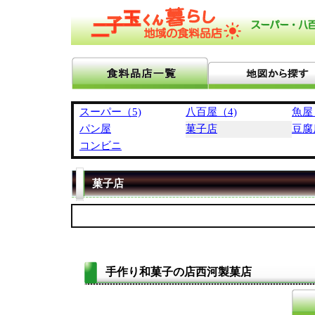
スーパー（5)
八百屋（4)
魚屋
パン屋
菓子店
豆腐
コンビニ
菓子店
手作り和菓子の店西河製菓店