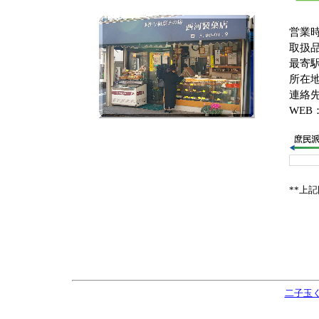
営業
取扱品
最寄駅
所在地
連絡先：
WEB
**上
二子玉く