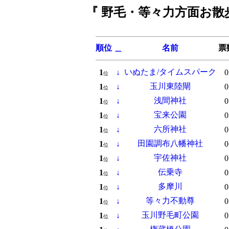
『 野毛・等々力方面お散
順位
＿
名前
票
いぬたま/タイムスパーク
1
↓
0
位
玉川東陸閘
1
↓
0
位
浅間神社
1
↓
0
位
宝来公園
1
↓
0
位
六所神社
1
↓
0
位
田園調布八幡神社
1
↓
0
位
宇佐神社
1
↓
0
位
伝乗寺
1
↓
0
位
多摩川
1
↓
0
位
等々力不動尊
1
↓
0
位
玉川野毛町公園
1
↓
0
位