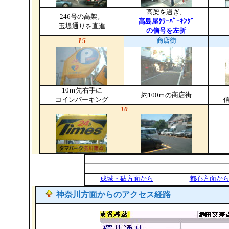
高架を過ぎ、
246号の高架。
高島屋ﾀﾜｰﾊﾟｰｷﾝｸﾞ
玉堤通りを直進
の信号を左折
15
商店街
10ｍ先右手に
約100ｍの商店街
コインパーキング
10
成城・砧方面から
都心方面か
神奈川方面
からのアクセス経路