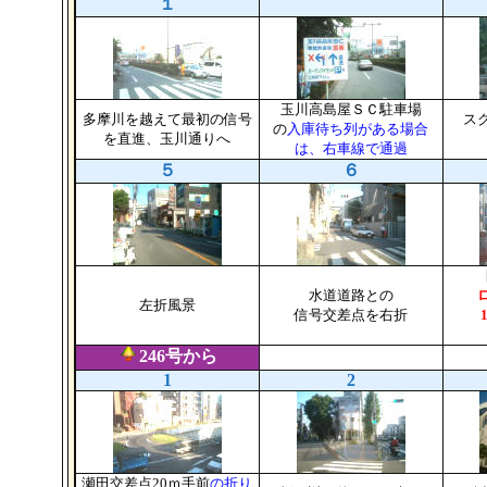
１
玉川高島屋ＳＣ駐車場
多摩川を越えて最初の信号
ス
の
入庫待ち列がある場合
を直進、玉川通りへ
は、右車線で通過
５
６
水道道路との
左折風景
信号交差点を右折
246号から
1
2
瀬田交差点20ｍ手前
の折り