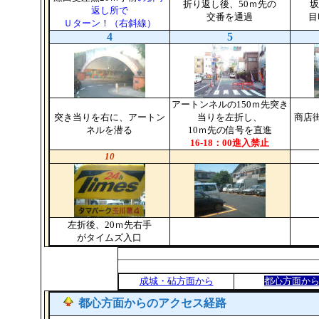
折り返し後、50ｍ先の
坂
返し所で
交番を通過
目
Ｕターン！（右斜線）
4
5
アートンネルの150ｍ先突き
突き当りを右に、アートン
当りを左折し、
商店
ネルを潜る
10ｍ先の信号を直進
16-18：00進入禁止
10
左折後、20ｍ先右手
がタイムズ入口
成城・砧方面から
都心方面か
都心方面
からのアクセス経路