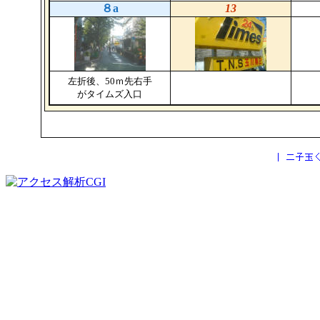
８a
13
左折後、50ｍ先右手
がタイムズ入口