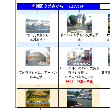
瀬田交差点から
（環八/246）
1
2
瀬田交差点から
最初の信号手前の交番を通
坂
玉川通りへ
過
目
4
5
アートンネルの150ｍ先突き
突き当りを右に、アートン
当りを左折し、
商店
ネルを潜る
10ｍ先の信号を直進
16-18：00進入禁止
10