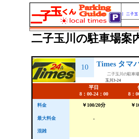
二子玉川の駐車場案
Times タ
10
二子玉川の駐車場案
玉川3-24
平日
8：00-24：00
8：0
￥100/20分
￥1
料金
最大料金
-
混雑