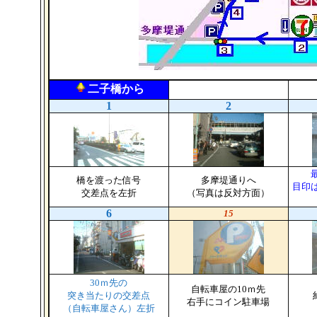
二子橋から
1
2
橋を渡った信号
多摩堤通りへ
目印
交差点を左折
（写真は反対方面）
6
15
30ｍ先の
自転車屋の10ｍ先
突き当たりの交差点
右手にコイン駐車場
（自転車屋さん）左折