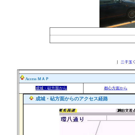
Access ＭＡＰ
成城・砧方面から
都心方面から
成城・砧方面
からのアクセス経路