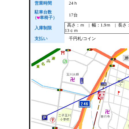
営業時間
24ｈ
駐車台数
17台
（
車椅子）
高さ：ｍ | 幅：1.9ｍ | 長さ
入庫制限
13ｃｍ
支払い
千円札/コイン