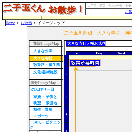
二子玉川周辺 大きな寺院・神社
お
Home
＞
お散歩
＞ イメージマップ
二子玉川周辺 大きな寺院・神
施設ImageMap
大きな寺社＞桜お花見
大きな公園
so
Easy
Good
大きな寺社
散策路・植生園
文化/芸術施設
6
気分ImageMap
のんびり一日
家族 ・子供と
5
眺望 ・景勝地
植生・野鳥
4
スポーツ
BBQ・ピクニッ
ク
3