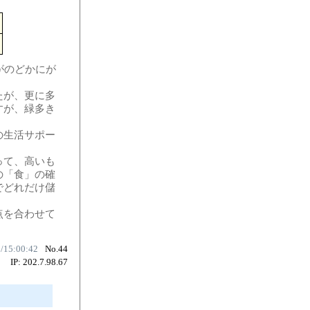
がのどかにが
たが、更に多
すが、緑多き
の生活サポー
って、高いも
の「食」の確
でどれだけ儲
点を合わせて
0/15:00:42
No.44
IP: 202.7.98.67