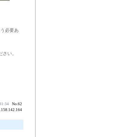
う必要あ
ださい。
31:34
No.62
8.158.142.164