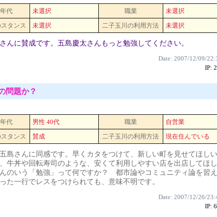
 年代
未選択
職業
未選択
のスタンス
未選択
二子玉川の利用方法
未選択
さんに賛成です。五島慶太さんもっと勉強してください。
Date: 2007/12/09/22:
IP: 
の問題か？
 年代
男性 40代
職業
自営業
のスタンス
賛成
二子玉川の利用方法
現在住んでいる
五島さんに同感です。早くカタをつけて、新しい町を見せてほし
、牛丼や回転寿司のような、安くて利用しやすい店を出店してほ
んのいう「勉強」って何ですか？ 都市論やコミュニティ論を習
った一行でレスをつけられても、意味不明です。
Date: 2007/12/26/23:
IP: 