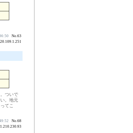
36:50
No.63
220.109.1.251
い。ついで
しい。地元
えってこ
49:52
No.68
61.210.230.93