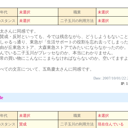
 年代
未選択
職業
未選択
のスタンス
未選択
二子玉川の利用方法
未選択
太さんに同感です。
賛成・反対といっても、今では残念ながら、どうしようもないこ
しゃるっ通り、東急が「生活サポートの役割を忘れ去ってしまっ
由が丘東急ストア、大森東急ストアでみたいにならなかったのか
んでいる二子玉川がプレッセなのか、本当にわかりません。
常の買い物にこんなにこまらなければならないのか。空いてます
べての文言について、五島慶太さんに同感です。
Date: 2007/10/01/22:
IP: 
le
 年代
未選択
職業
未選択
のスタンス
賛成
二子玉川の利用方法
現在住んでいる