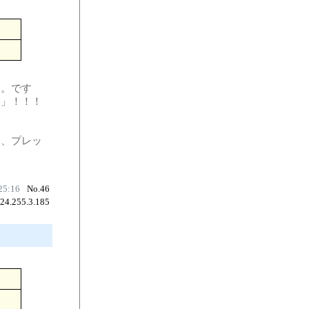
と。です
た」！！！
。
よ、プレッ
25:16
No.46
124.255.3.185