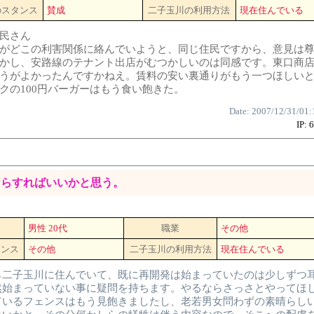
のスタンス
賛成
二子玉川の利用方法
現在住んでいる
民さん
がどこの利害関係に絡んでいようと、同じ住民ですから、意見は
かし、安路線のテナント出店がむつかしいのは同感です。東口商
うがよかったんですかねえ。賃料の安い裏通りがもう一つほしい
クの100円バーガーはもう食い飽きた。
Date: 2007/12/31/01:
IP: 
ならすればいいかと思う。
男性 20代
職業
その他
タンス
その他
二子玉川の利用方法
現在住んでいる
ら二子玉川に住んでいて、既に再開発は始まっていたのは少しずつ
然始まっていない事に疑問を持ちます。やるならさっさとやってほ
ているフェンスはもう見飽きましたし、老若男女問わずの素晴らし