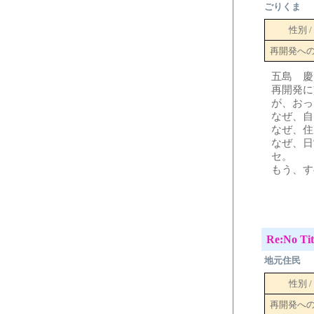
ごりくま
性別 /
再開発へ
五島 慶
再開発に
が、おっ
なぜ、自
なぜ、住
なぜ、日
セ。
もう、す
Re:No Tit
地元住民
性別 /
再開発へ