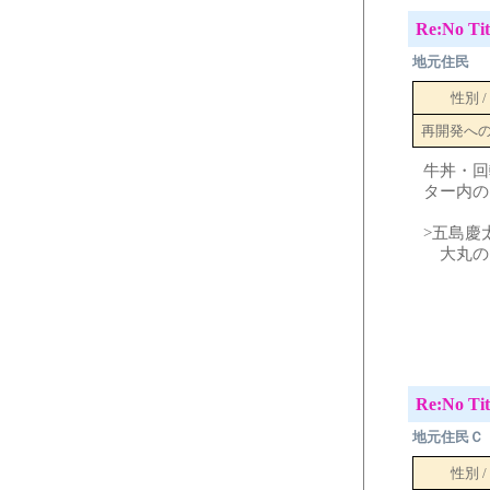
Re:No Tit
地元住民
性別 /
再開発へ
牛丼・回
ター内の
>五島慶
大丸の
Re:No Tit
地元住民Ｃ
性別 /