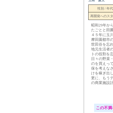
五島 慶太
性別 / 年代
再開発へのス
昭和29年
たごとと田
４５年に玉
摩田園都市
世田谷を忘
地元生活者
トの役割を
日々の野菜
のを買えっ
保を考えな
けを稼ぎ出
更に、もう
の商業施設
この不満