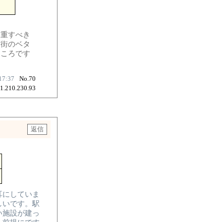
尊重すべき
店街のベタ
ところです
17:37
No.70
61.210.230.93
耳にしていま
しいです。駅
い施設が建っ