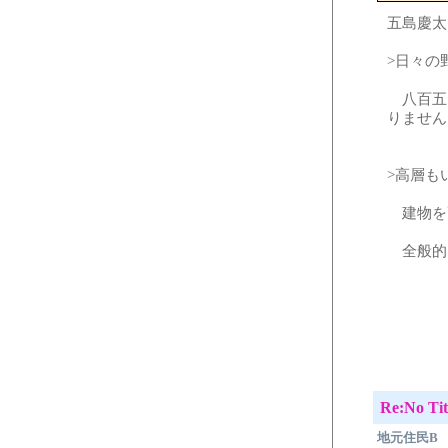
五島慶太
>日々の
八百五
りません
>高層も
建物を
全般的
Re:No Tit
地元住民B