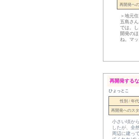
再開発へ
＞地元住
五島さん
では。し
開発のほ
ね。マッ
再開発する
ひょっとこ
性別 / 年代
再開発へのス
小さい頃か
したが、全
周辺に建っ