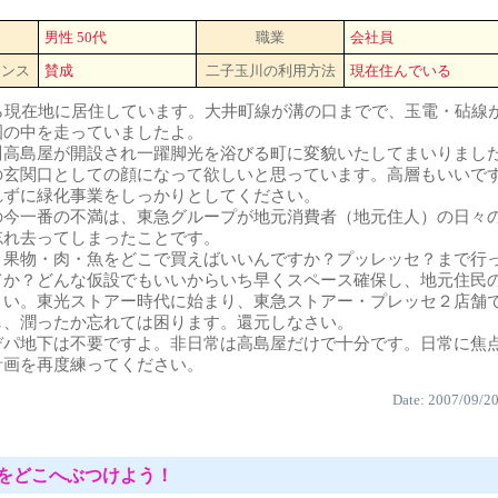
男性 50代
職業
会社員
タンス
賛成
二子玉川の利用方法
現在住んでいる
から現在地に居住しています。大井町線が溝の口までで、玉電・砧線
圃の中を走っていましたよ。
川高島屋が開設され一躍脚光を浴びる町に変貌いたしてまいりまし
の玄関口としての顔になって欲しいと思っています。高層もいいで
れずに緑化事業をしっかりとしてください。
の今一番の不満は、東急グループが地元消費者（地元住人）の日々
忘れ去ってしまったことです。
・果物・肉・魚をどこで買えばいいんですか？プッレッセ？まで行
てか？どんな仮設でもいいからいち早くスペース確保し、地元住民
さい。東光ストアー時代に始まり、東急ストアー・プレッセ２店舗
し、潤ったか忘れては困ります。還元しなさい。
デパ地下は不要ですよ。非日常は高島屋だけで十分です。日常に焦
計画を再度練ってください。
Date: 2007/09/2
をどこへぶつけよう！