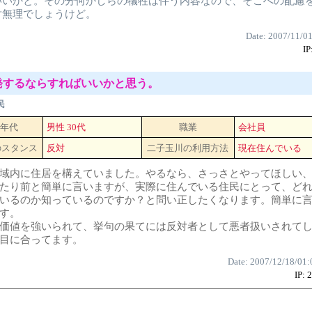
いいかと。その分何かしらの犠牲は伴う内容なので、そこへの配慮
対無理でしょうけど。
Date: 2007/11/0
IP
開発するならすればいいかと思う。
民
 年代
男性 30代
職業
会社員
のスタンス
反対
二子玉川の利用方法
現在住んでいる
域内に住居を構えていました。やるなら、さっさとやってほしい
たり前と簡単に言いますが、実際に住んでいる住民にとって、ど
いるのか知っているのですか？と問い正したくなります。簡単に
す。
価値を強いられて、挙句の果てには反対者として悪者扱いされて
目に合ってます。
Date: 2007/12/18/01:
IP: 