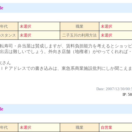
le
 年代
未選択
職業
未選択
のスタンス
未選択
二子玉川の利用方法
未選択
転寿司・弁当屋は賛成しますが、賃料負担能力を考えるとショッ
出店は難しいでしょう。外向き店舗（地権者）がやってくれれば
太さん
ＩＰアドレスでの書き込みは、東急系商業施設批判にしか聞こえま
Date: 2007/12/30/00:
IP: 5
le
 年代
未選択
職業
自営業