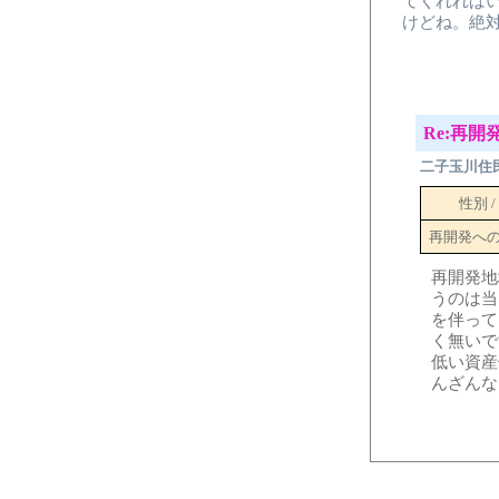
てくれれば
けどね。絶
Re:再
二子玉川住
性別 /
再開発へ
再開発地
うのは当
を伴って
く無いで
低い資産
んざんな