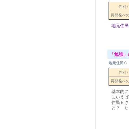
性別 /
再開発へ
地元住民
「勉強」
地元住民Ｃ
性別 /
再開発へ
基本的に
にいえば
住民Ｂさ
と？ た