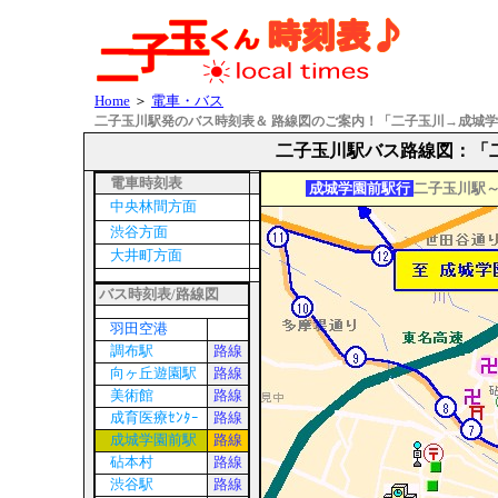
Home
＞
電車・バス
二子玉川駅発のバス時刻表＆ 路線図のご案内！「二子玉川→成城
二子玉川駅バス路線図
：
「
電車時刻表
成城学園前駅行
二子玉川駅
中央林間方面
渋谷方面
大井町方面
バス時刻表/路線図
羽田空港
調布駅
路線
向ヶ丘遊園駅
路線
美術館
路線
成育医療ｾﾝﾀｰ
路線
成城学園前駅
路線
砧本村
路線
渋谷駅
路線