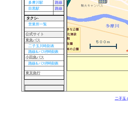
多摩川駅
路線
目黒駅
路線
タクシ-
営業所一覧
公式サイト
東急バス
二子玉川時刻表
路線＆バス停時刻表
小田急バス
路線＆バス停時刻表
路線図
東京急行
二子玉く