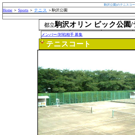
駒沢公園)のテニスコートの利用概要 - 施
Home
＞
Sports
＞
テニス
＞駒沢公園
㌻
駒沢オリン ピック公園
都立
メンバー/対戦相手 募集
テニスコート