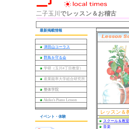
二子玉川
でレッスン＆お稽古
㌻
最新掲載情報
津田山コーラス
野鳥を守る会
学研（玉川4丁目教室）
産業能率大学総合研究所
整体学院
Akiko's Piano Lesson
レッスン＆
イベント・体験
スクール＆教
音楽