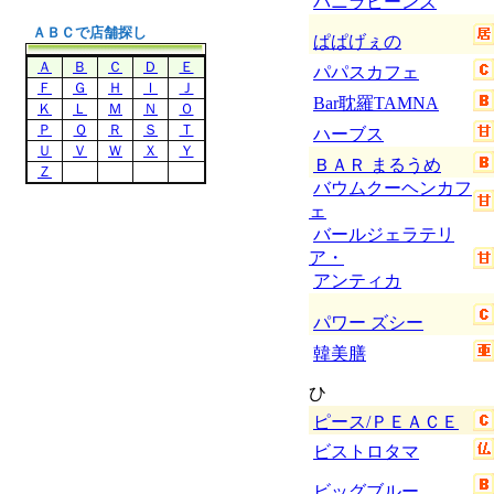
バニラビーンズ
ＡＢＣで店舗探し
ぱぱげぇの
Ａ
Ｂ
Ｃ
Ｄ
Ｅ
パパスカフェ
Ｆ
Ｇ
Ｈ
Ｉ
Ｊ
Bar耽羅TAMNA
Ｋ
Ｌ
Ｍ
Ｎ
Ｏ
Ｐ
Ｑ
Ｒ
Ｓ
Ｔ
ハーブス
Ｕ
Ｖ
Ｗ
Ｘ
Ｙ
ＢＡＲ まるうめ
Ｚ
バウムクーヘンカフ
ェ
バールジェラテリ
ア・
アンティカ
パワー ズシー
韓美膳
ひ
ピース/ＰＥＡＣＥ
ビストロタマ
ビッグブルー