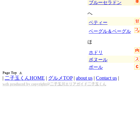
ブルーセラドン
へ
ベティー
ベーグル＆ベーグル
ほ
ホドリ
ボヌール
ポール
|
二子玉くんHOME
|
グルメTOP
|
about us
|
Contact us
|
web produced by copyright@二子玉川エリアガイド二子玉くん