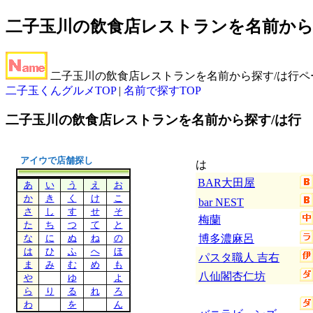
二子玉川の飲食店レストランを名前から
二子玉川の飲食店レストランを名前から探す/は行
二子玉くんグルメTOP
|
名前で探すTOP
二子玉川の飲食店レストランを名前から探す/は行
アイウで店舗探し
は
BAR大田屋
あ
い
う
え
お
か
き
く
け
こ
bar NEST
さ
し
す
せ
そ
梅蘭
た
ち
つ
て
と
な
に
ぬ
ね
の
博多濃麻呂
は
ひ
ふ
へ
ほ
パスタ職人 吉右
ま
み
む
め
も
八仙閣杏仁坊
や
ゆ
よ
ら
り
る
れ
ろ
わ
を
ん