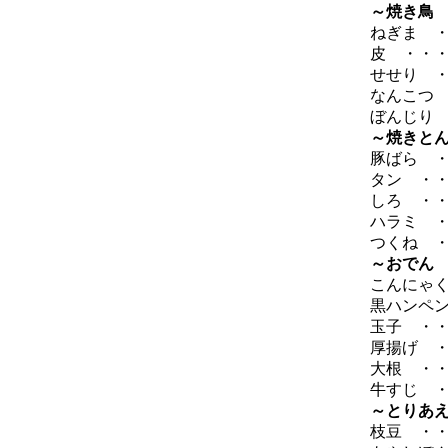
～焼き鳥
ねぎま ・
皮 ・・・
せせり ・
なんこつ 
ぼんじり 
～焼きと
豚ばら ・
タン ・・
しろ ・・
ハラミ ・
つくね ・
～おでん
こんにゃく
黒ハンペン
玉子 ・・
厚揚げ ・
大根 ・・
牛すじ ・
～とりあ
枝豆 ・・