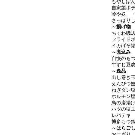
もやしぽん
自家製ポテ
冷や奴 ・
さっぱりし
～揚げ物
ちくわ磯辺
フライドポ
イカげそ揚
～煮込み
自慢のもつ
牛すじ豆腐
～逸品
出し巻き玉
えんぴつ餃
ねぎタン塩
ホルモン塩
鳥の唐揚げ
ハツの塩ユ
レバテキ 
博多もつ鍋
～はらご
おにぎり 