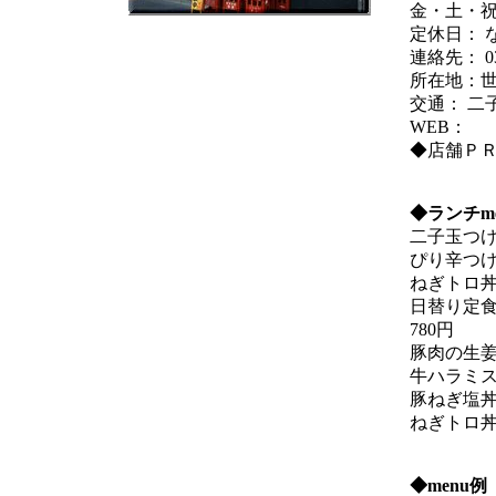
金・土・祝
定休日： 
連絡先： 03-
所在地：世田
交通： 二
WEB：
◆店舗Ｐ
◆ランチm
二子玉つけ
ぴり辛つけ
ねぎトロ丼
日替り定食
780円
豚肉の生姜
牛ハラミス
豚ねぎ塩丼
ねぎトロ丼
◆menu例