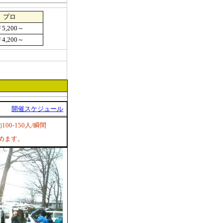
プロ
5,200～
4,200～
開催スケジュール
-150人/瞬間
楽しめます。