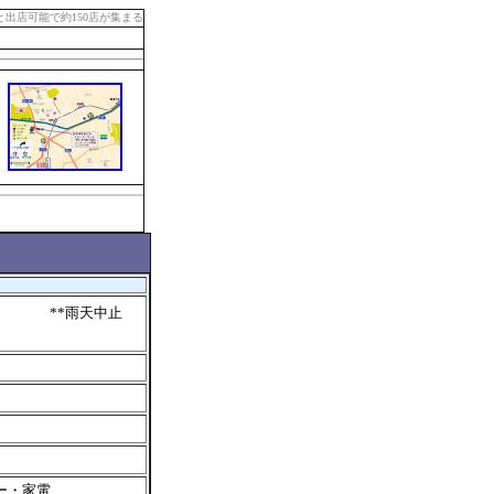
出店可能で約150店が集まる
則） **雨天中止
ー・家電