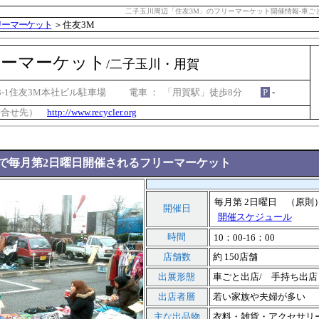
二子玉川周辺「住友3M」のフリーマーケット開催情報-車ごと
リーマーケット
＞住友3M
㌻
リーマーケット
/
二子玉川・用賀
3-1住友3M本社ビル駐車場 電車 ： 「用賀駅」徒歩8分
P
-
問合せ先）
http://www.recycler.org
場で毎月第2日曜日開催されるフリーマーケット
毎月第 2日曜日 （原
開催日
開催スケジュール
時間
10：00-16：00
店舗数
約 150店舗
出展形態
車ごと出店/ 手持ち出店
出店者層
若い家族や夫婦が多い
主な出品物
衣料・雑貨・アクセサリ