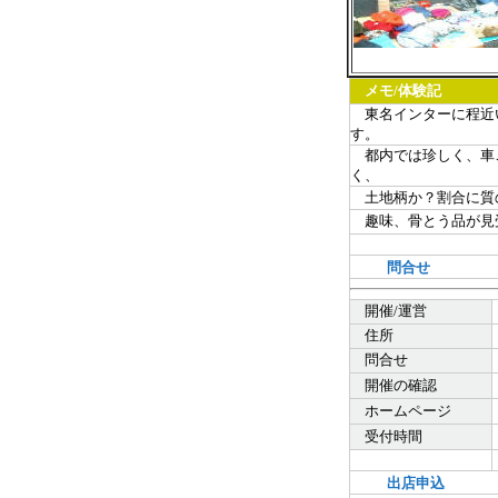
メモ/体験記
東名インターに程近い
す。
都内では珍しく、車ご
く、
土地柄か？割合に質の
趣味、骨とう品が見受
問合せ
開催/運営
住所
問合せ
開催の確認
ホームページ
受付時間
出店申込