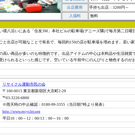
出店費用
手持ち出店：3200円～ 
入場料
無料
環八沿いにある「住友3M」本社ビルの駐車場(デニーズ隣)で毎月第二日曜
と出店が可能なことで有名で、毎回約150の店が駐車場を埋めます。若い家
高い商品が多いのも特徴的です。出品アイテムの中心は衣料品や生活雑貨
けられるといった感じです。空いている午前中にのんびりと物色するのが
リサイクル運動市民の会
〒160-0015 東京都新宿区大京町2-29
℡
03-3226-
6800
※雨天時の中止確認：0180-99-3355（当日朝7時より発表）
http://www.recycler.org
平日10：00～12：00/13：00～16：00