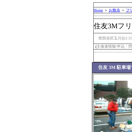
Home
＞
お散歩
＞
フ
住友3Mフ
世田谷区玉川台2-3
(
主催者情報/申込・
住友
3M 駐車