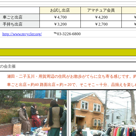
お試し出店
アマチュア
会員
車ごと出店
￥4,700
￥4,200
￥
手持ち出店
￥3,200
￥2,700
￥
http://www.recycler.org/
℡
03-3226-
6800
の会
主催
瀬田・二子玉川・用賀周辺の住民がお散歩がてらに立ち寄る感じです。約100
車ごと出店＝約40 路面出店＝約＝20で、そこそこ～十分、品揃えを