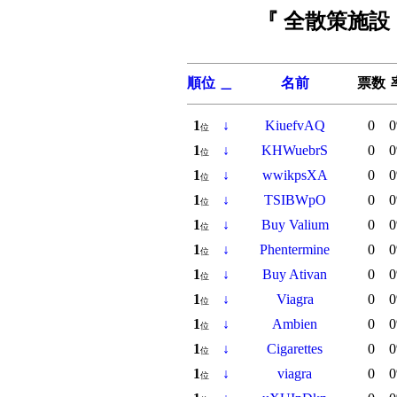
『 全散策施設
順位
＿
名前
票数
1
↓
KiuefvAQ
0
0
位
1
↓
KHWuebrS
0
0
位
1
↓
wwikpsXA
0
0
位
1
↓
TSIBWpO
0
0
位
1
↓
Buy Valium
0
0
位
1
↓
Phentermine
0
0
位
1
↓
Buy Ativan
0
0
位
1
↓
Viagra
0
0
位
1
↓
Ambien
0
0
位
1
↓
Cigarettes
0
0
位
1
↓
viagra
0
0
位