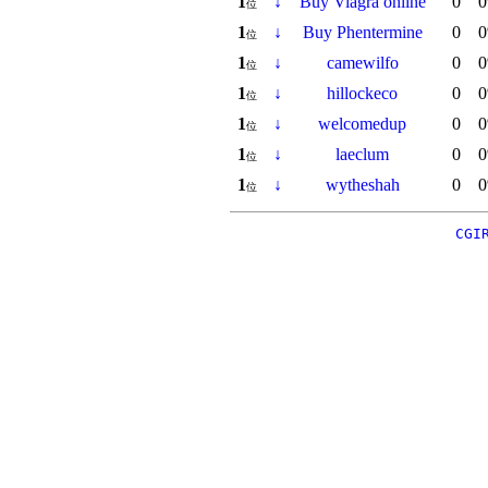
1
↓
Buy Viagra online
0
0
位
1
↓
Buy Phentermine
0
0
位
1
↓
camewilfo
0
0
位
1
↓
hillockeco
0
0
位
1
↓
welcomedup
0
0
位
1
↓
laeclum
0
0
位
1
↓
wytheshah
0
0
位
CGI