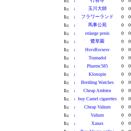
行善寺
1
↓
0
0
位
玉川大師
1
↓
0
0
位
フラワーランド
1
↓
0
0
位
馬事公苑
1
↓
0
0
位
1
↓
enlarge penis
0
0
位
鷺草園
1
↓
0
0
位
1
↓
HsvsRsvsesv
0
0
位
1
↓
Tramadol
0
0
位
1
↓
Pharmc585
0
0
位
1
↓
Klonopin
0
0
位
1
↓
Breitling Watches
0
0
位
1
↓
Cheap Ambien
0
0
位
1
↓
buy Camel cigarettes
0
0
位
1
↓
Cheap Valium
0
0
位
1
↓
Valium
0
0
位
1
↓
Xanax
0
0
位