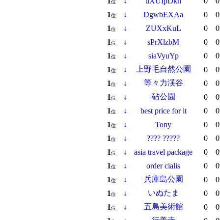
1
↓
uXUIpDkn
0
0
位
1
↓
DgwbEXAa
0
0
位
1
↓
ZUXxKuL
0
0
位
1
↓
sPrXlzbM
0
0
位
1
↓
siaVyuYp
0
0
位
上野毛自然公園
1
↓
0
0
位
等々力渓谷
1
↓
0
0
位
砧公園
1
↓
0
0
位
1
↓
best price for it
0
0
位
1
↓
Tony
0
0
位
1
↓
???? ?????
0
0
位
1
↓
asia travel package
0
0
位
1
↓
order cialis
0
0
位
兵庫島公園
1
↓
0
0
位
いぬたま
1
↓
0
0
位
五島美術館
1
↓
0
0
位