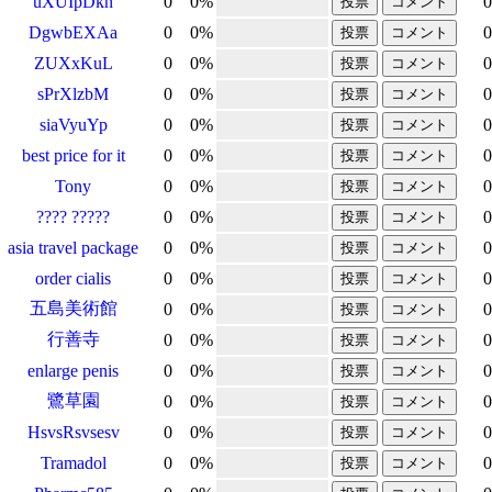
uXUIpDkn
0
0
%
0
DgwbEXAa
0
0
%
0
ZUXxKuL
0
0
%
0
sPrXlzbM
0
0
%
0
siaVyuYp
0
0
%
0
best price for it
0
0
%
0
Tony
0
0
%
0
???? ?????
0
0
%
0
asia travel package
0
0
%
0
order cialis
0
0
%
0
五島美術館
0
0
%
0
行善寺
0
0
%
0
enlarge penis
0
0
%
0
鷺草園
0
0
%
0
HsvsRsvsesv
0
0
%
0
Tramadol
0
0
%
0