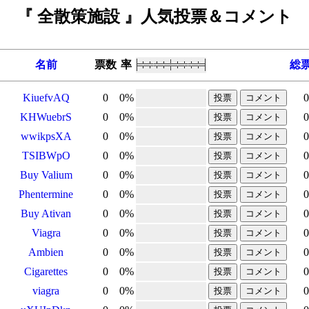
『 全散策施設 』人気投票＆コメント
名前
票数
率
総
KiuefvAQ
0
0
%
0
KHWuebrS
0
0
%
0
wwikpsXA
0
0
%
0
TSIBWpO
0
0
%
0
Buy Valium
0
0
%
0
Phentermine
0
0
%
0
Buy Ativan
0
0
%
0
Viagra
0
0
%
0
Ambien
0
0
%
0
Cigarettes
0
0
%
0
viagra
0
0
%
0