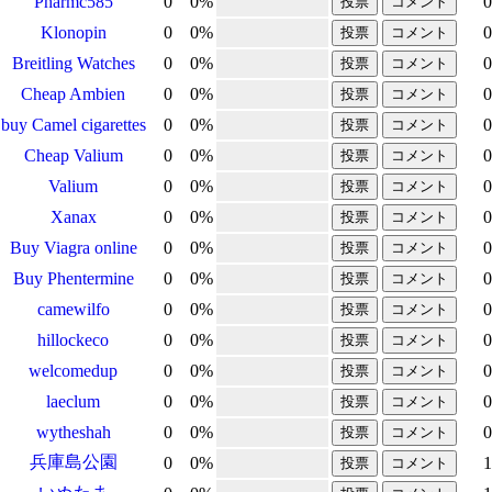
Pharmc585
0
0
%
0
Klonopin
0
0
%
0
Breitling Watches
0
0
%
0
Cheap Ambien
0
0
%
0
buy Camel cigarettes
0
0
%
0
Cheap Valium
0
0
%
0
Valium
0
0
%
0
Xanax
0
0
%
0
Buy Viagra online
0
0
%
0
Buy Phentermine
0
0
%
0
camewilfo
0
0
%
0
hillockeco
0
0
%
0
welcomedup
0
0
%
0
laeclum
0
0
%
0
wytheshah
0
0
%
0
兵庫島公園
0
0
%
1