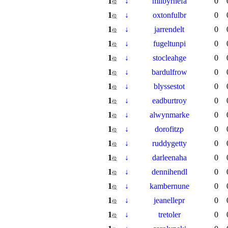
1
↓
milbyrnefa
0
位
1
↓
oxtonfulbr
0
位
1
↓
jarrendelt
0
位
1
↓
fugeltunpi
0
位
1
↓
stocleahge
0
位
1
↓
bardulfrow
0
位
1
↓
blyssestot
0
位
1
↓
eadburtroy
0
位
1
↓
alwynmarke
0
位
1
↓
dorofitzp
0
位
1
↓
ruddygetty
0
位
1
↓
darleenaha
0
位
1
↓
dennihendl
0
位
1
↓
kambernune
0
位
1
↓
jeanellepr
0
位
1
↓
tretoler
0
位