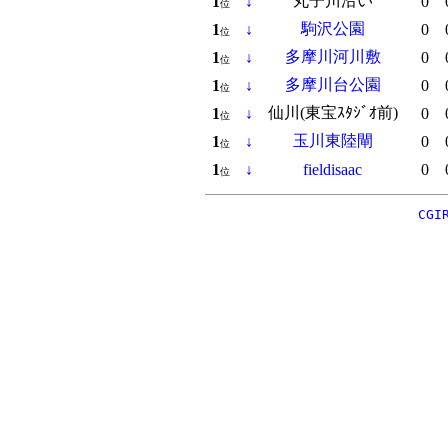
丸子川沿い
1
↓
0
位
駒沢公園
1
↓
0
位
多摩川河川敷
1
↓
0
位
多摩川台公園
1
↓
0
位
仙川(東宝ｽﾀｼﾞｵ前)
1
↓
0
位
玉川東陸閘
1
↓
0
位
1
↓
fieldisaac
0
位
CGI