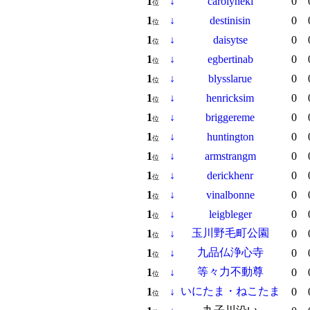
1
↓
carolyneki
0
位
1
↓
destinisin
0
位
1
↓
daisytse
0
位
1
↓
egbertinab
0
位
1
↓
blysslarue
0
位
1
↓
henricksim
0
位
1
↓
briggereme
0
位
1
↓
huntington
0
位
1
↓
armstrangm
0
位
1
↓
derickhenr
0
位
1
↓
vinalbonne
0
位
1
↓
leigbleger
0
位
玉川野毛町公園
1
↓
0
位
九品仏浄心寺
1
↓
0
位
等々力不動尊
1
↓
0
位
いにたま・ねこたま
1
↓
0
位