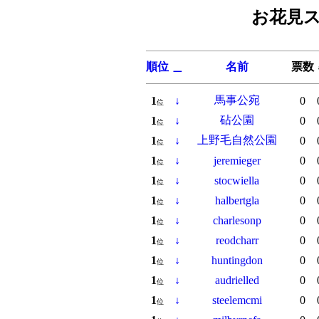
お花見ス
順位
＿
名前
票数
馬事公宛
1
↓
0
位
砧公園
1
↓
0
位
上野毛自然公園
1
↓
0
位
1
↓
jeremieger
0
位
1
↓
stocwiella
0
位
1
↓
halbertgla
0
位
1
↓
charlesonp
0
位
1
↓
reodcharr
0
位
1
↓
huntingdon
0
位
1
↓
audrielled
0
位
1
↓
steelemcmi
0
位