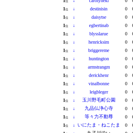
1
↓
carolyneki
0
位
1
↓
destinisin
0
位
1
↓
daisytse
0
位
1
↓
egbertinab
0
位
1
↓
blysslarue
0
位
1
↓
henricksim
0
位
1
↓
briggereme
0
位
1
↓
huntington
0
位
1
↓
armstrangm
0
位
1
↓
derickhenr
0
位
1
↓
vinalbonne
0
位
1
↓
leigbleger
0
位
玉川野毛町公園
1
↓
0
位
九品仏浄心寺
1
↓
0
位
等々力不動尊
1
↓
0
位
いにたま・ねこたま
1
↓
0
位