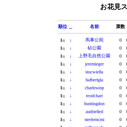
お花見ス
順位
＿
名前
票数
馬事公宛
1
↓
0
位
砧公園
1
↓
0
位
上野毛自然公園
1
↓
0
位
1
↓
jeremieger
0
位
1
↓
stocwiella
0
位
1
↓
halbertgla
0
位
1
↓
charlesonp
0
位
1
↓
reodcharr
0
位
1
↓
huntingdon
0
位
1
↓
audrielled
0
位
1
↓
steelemcmi
0
位