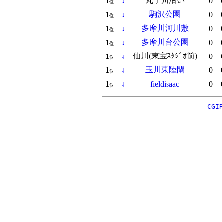
丸子川沿い
1
↓
0
位
駒沢公園
1
↓
0
位
多摩川河川敷
1
↓
0
位
多摩川台公園
1
↓
0
位
仙川(東宝ｽﾀｼﾞｵ前)
1
↓
0
位
玉川東陸閘
1
↓
0
位
1
↓
fieldisaac
0
位
CGI