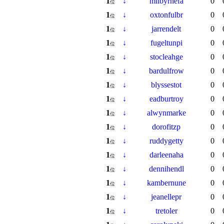
1
↓
milbyrnefa
0
位
1
↓
oxtonfulbr
0
位
1
↓
jarrendelt
0
位
1
↓
fugeltunpi
0
位
1
↓
stocleahge
0
位
1
↓
bardulfrow
0
位
1
↓
blyssestot
0
位
1
↓
eadburtroy
0
位
1
↓
alwynmarke
0
位
1
↓
dorofitzp
0
位
1
↓
ruddygetty
0
位
1
↓
darleenaha
0
位
1
↓
dennihendl
0
位
1
↓
kambernune
0
位
1
↓
jeanellepr
0
位
1
↓
tretoler
0
位