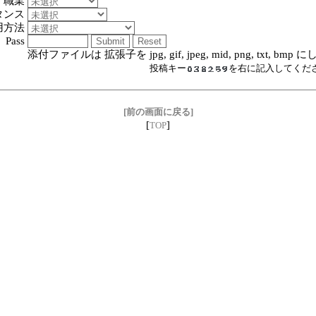
職業
タンス
用方法
Pass
添付ファイルは 拡張子を jpg, gif, jpeg, mid, png, txt, bm
投稿キー
を右に記入してくだ
[前の画面に戻る]
[
]
TOP