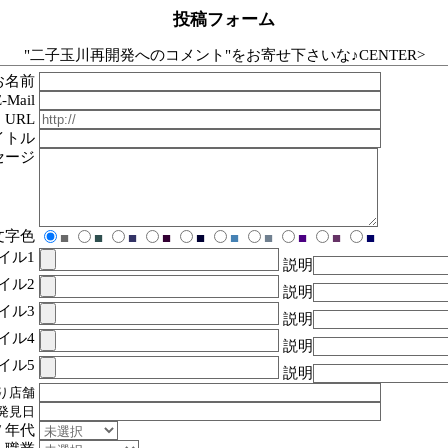
投稿フォーム
"二子玉川再開発へのコメント"をお寄せ下さいな♪CENTER>
お名前
E-Mail
URL
イトル
セージ
文字色
■
■
■
■
■
■
■
■
■
■
イル1
説明
イル2
説明
イル3
説明
イル4
説明
イル5
説明
り店舗
発見日
/ 年代