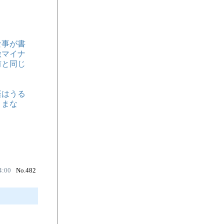
な事が書
激マイナ
前と同じ
楽はうる
ままな
。
4:00
No.482