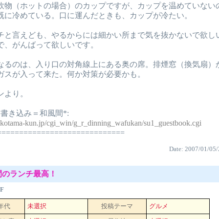
飲物（ホットの場合）のカップですが、カップを温めていない
既に冷めている。口に運んだときも、カップが冷たい。
チと言えども、やるからには細かい所まで気を抜かないで欲し
で、がんばって欲しいです。
なるのは、入り口の対角線上にある奥の席。排煙窓（換気扇）
ガスが入って来た。何か対策が必要かも。
ンより。
書き込み＝和風間*:
ikotama-kun.jp/cgi_win/g_r_dinning_wafukan/su1_guestbook.cgi
=============================
Date: 2007/01/05/
風間のランチ最高！
F
 年代
未選択
投稿テーマ
グルメ