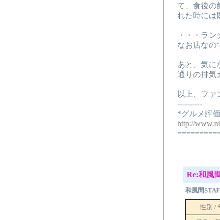
て、食後の
れた時には
・・・ラン
なお店なの
あと、気に
通りの排気
以上、ファ
----------
*グルメ評価
http://www.n
=========
Re:和
和風間STAF
性別 /