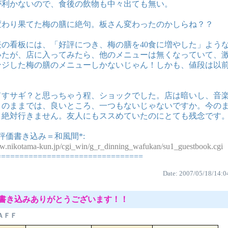
が利かないので、食後の飲物も中々出ても無い。
変わり果てた梅の膳に絶句。板さん変わったのかしらね？？
表の看板には、「好評につき、梅の膳を40食に増やした」よう
いたが、店に入ってみたら、他のメニューは無くなっていて、
ンジした梅の膳のメニューしかないじゃん！しかも、値段は以
てすサギ？と思っちゃう程、ショックでした。店は暗いし、音
このままでは、良いところ、一つもないじゃないですか。今の
う絶対行きません。友人にもススめていたのにとても残念です
評価書き込み＝和風間*:
ww.nikotama-kun.jp/cgi_win/g_r_dinning_wafukan/su1_guestbook.cgi
================================
Date: 2007/05/18/14:0
書き込みありがとうございます！！
ＡＦＦ