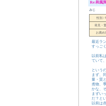
Re:和
みじ
性別 /
発見・
お薦め
最近ラ
すっご
以前私
ていて
という
まず、
量・質
煮物、
かな、
まずい
だ？と
以前は