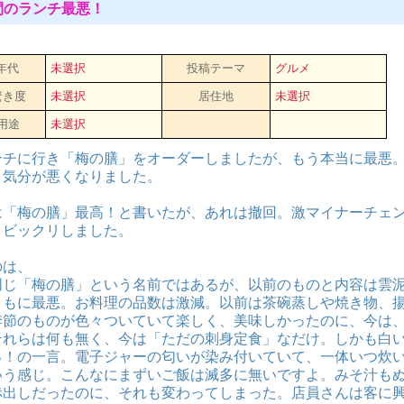
風間のランチ最悪！
 年代
未選択
投稿テーマ
グルメ
驚き度
未選択
居住地
未選択
用途
未選択
ンチに行き「梅の膳」をオーダーしましたが、もう本当に最悪
く気分が悪くなりました。
は「梅の膳」最高！と書いたが、あれは撤回。激マイナーチェ
、ビックリしました。
のは、
同じ「梅の膳」という名前ではあるが、以前のものと内容は雲
ともに最悪。お料理の品数は激減。以前は茶碗蒸しや焼き物、
季節のものが色々ついていて楽しく、美味しかったのに、今は
それらは何も無く、今は「ただの刺身定食」なだけ。しかも白
っ！の一言。電子ジャーの匂いが染み付いていて、一体いつ炊
いう感じ。こんなにまずいご飯は滅多に無いですよ。みそ汁も
赤出しだったのに、それも変わってしまった。店員さんは客に