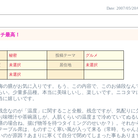
Date: 2007/05/20/
ンチ最高！
秘密
投稿テーマ
グルメ
度
未選択
居住地
未選択
未選択
梅の膳がお気に入りです。もう、この内容で、このお値段なん
らい。少量多品種。本当に美味しいし、楽しいです。ニコタマ
当に嬉しいです。
残念なのが「温度」に関すること全般。残念ですが、気配りに
お味噌汁や茶碗蒸しが、人肌くらいの温度まで冷めていてぬる
膳の場合ね。揚げ物等を待つタイミングのせいか？）。それか
テーブル席は、ものすごく寒い風が入って来る（常時、ちゃん
いのが原因？あまりに寒くて自分で閉めてしまった事もありま