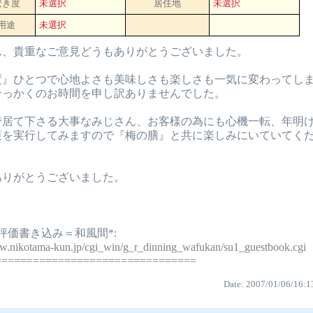
驚き度
未選択
居住地
未選択
用途
未選択
ん、貴重なご意見どうもありがとうございました。
』ひとつで心地よさも美味しさも楽しさも一気に変わってし
せっかくのお時間を申し訳ありませんでした。
で居て下さる大事なみじさん、お客様の為にも心機一転、年明
策を実行してみますので『梅の膳』と共に楽しみにいていてく
ありがとうございました。
評価書き込み＝和風間*:
ww.nikotama-kun.jp/cgi_win/g_r_dinning_wafukan/su1_guestbook.cgi
================================
Date: 2007/01/06/16:1