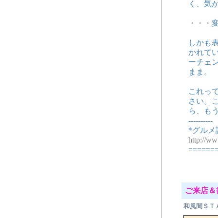
く、気
・・・
しかも
かれて
ーチェ
まま。
これっ
さい。
ら、も
----------
*グルメ
http://w
======
ご来店＆
和風間ＳＴ