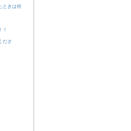
たときは何
！！
くださ