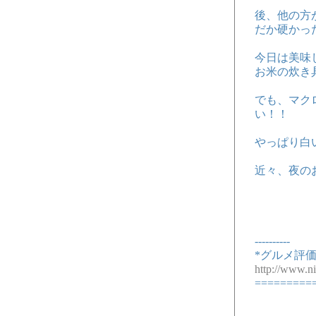
後、他の方
だか硬かっ
今日は美味
お米の炊き
でも、マク
い！！
やっぱり白
近々、夜の
----------
*グルメ評価
http://www.n
=========