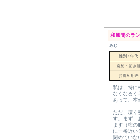
和風間のラ
みじ
性別 / 年代
発見・驚き
お薦め用途
私は、特に
なくなるく
あって、本
ただ、凄く
す。まず、
ます（梅の
に一番近い
閉めていな