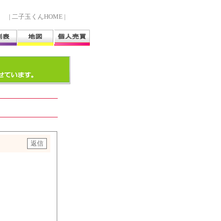
| 二子玉くんHOME |