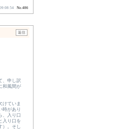
09:08:54
No.486
て、申し訳
に和風間が
欠けていま
い時があり
ら、入り口
と入り口を
す）。そし