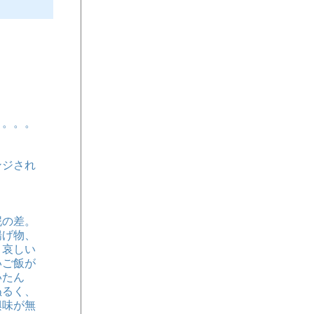
。。。。
ンジされ
泥の差。
揚げ物、
、哀しい
いご飯が
いたん
ぬるく、
興味が無