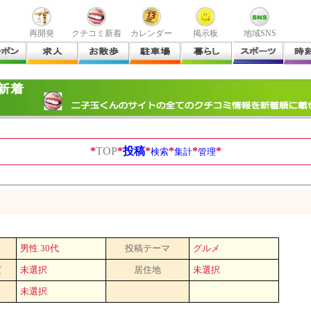
再開発
クチコミ新着
カレンダー
掲示板
地域SNS
*
TOP
*
投稿
*
*
*
*
検索
集計
管理
男性 30代
投稿テーマ
グルメ
度
未選択
居住地
未選択
未選択