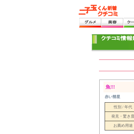
魚!!!
赤い彗星
性別 / 年代
発見・驚き
お薦め用途