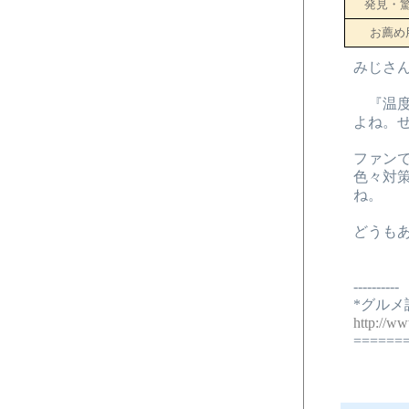
発見・
お薦め
みじさ
『温度
よね。
ファン
色々対
ね。
どうも
----------
*グルメ
http://w
======