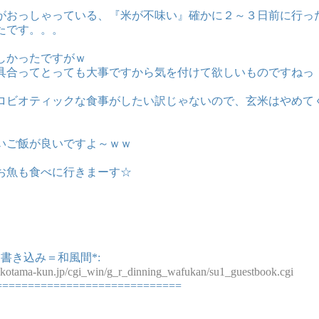
がおっしゃっている、『米が不味い』確かに２～３日前に行っ
たです。。。
しかったですがｗ
具合ってとっても大事ですから気を付けて欲しいものですねっ
ロビオティックな食事がしたい訳じゃないので、玄米はやめて
いご飯が良いですよ～ｗｗ
お魚も食べに行きまーす☆
書き込み＝和風間*:
ikotama-kun.jp/cgi_win/g_r_dinning_wafukan/su1_guestbook.cgi
=============================