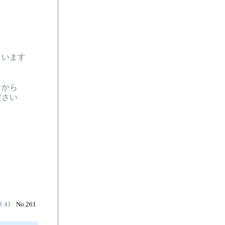
まいます
けから
ださい
3:41
No.261