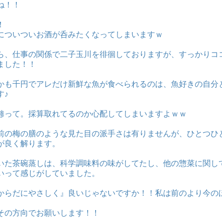
ね！！
！
についついお酒が呑みたくなってしまいますｗ
ら、仕事の関係で二子玉川を徘徊しておりますが、すっかりコ
ました！！
かも千円でアレだけ新鮮な魚が食べられるのは、魚好きの自分
す♪
鯵って。採算取れてるのか心配してしまいますよｗｗ
前の梅の膳のような見た目の派手さは有りませんが、ひとつひ
が良く解ります。
いた茶碗蒸しは、科学調味料の味がしてたし、他の惣菜に関し
いって感じがしていました。
からだにやさしく』良いじゃないですか！！私は前のより今の
その方向でお願いします！！