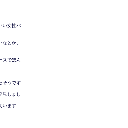
いい女性バ
いなとか、
ースでほん
たそうです
発見しまし
伺います