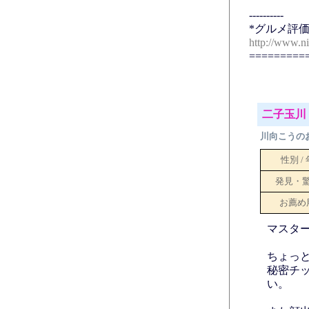
----------
*グルメ評価
http://www.n
=========
二子玉川 
川向こうの
性別 /
発見・
お薦め
マスタ
ちょっ
秘密チ
い。