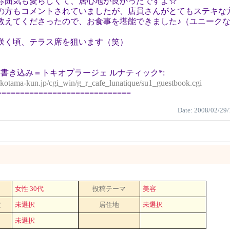
雰囲気も愛らしくて、居心地が良かったですよ☆
の方もコメントされていましたが、店員さんがとてもステキな
教えてくださったので、お食事を堪能できました♪（ユニーク
咲く頃、テラス席を狙います（笑）
書き込み＝トキオプラージェ ルナティック*:
ikotama-kun.jp/cgi_win/g_r_cafe_lunatique/su1_guestbook.cgi
=============================
Date: 2008/02/29/
女性 30代
投稿テーマ
美容
度
未選択
居住地
未選択
未選択