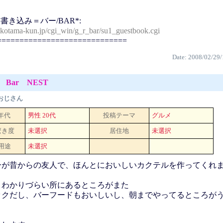
書き込み＝バー/BAR*:
ikotama-kun.jp/cgi_win/g_r_bar/su1_guestbook.cgi
=============================
Date: 2008/02/29/
Bar NEST
おじさん
 年代
男性 20代
投稿テーマ
グルメ
驚き度
未選択
居住地
未選択
用途
未選択
ーが昔からの友人で、ほんとにおいしいカクテルを作ってくれ
とわかりづらい所にあるところがまた
ックだし、バーフードもおいしいし、朝までやってるところが