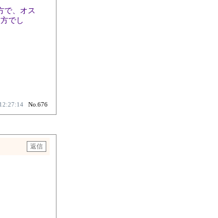
方で、オス
な方でし
12:27:14
No.676