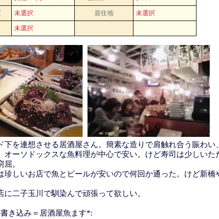
度
未選択
居住地
未選択
未選択
ド下を連想させる居酒屋さん。簡素な造りで肩触れ合う賑わい
。オーソドックスな魚料理が中心で安い。けど寿司は少しいた
窮屈。
は珍しいお店で魚とビールが安いので何回か通った。けど新橋
。
店に二子玉川で馴染んで頑張って欲しい。
書き込み＝居酒屋魚ます*: