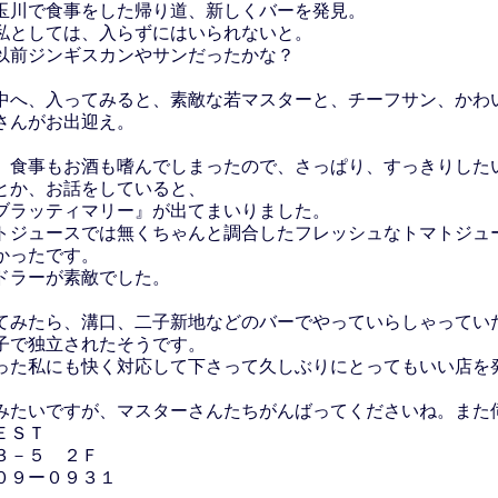
玉川で食事をした帰り道、新しくバーを発見。
私としては、入らずにはいられないと。
以前ジンギスカンやサンだったかな？
中へ、入ってみると、素敵な若マスターと、チーフサン、かわ
さんがお出迎え。
、食事もお酒も嗜んでしまったので、さっぱり、すっきりした
とか、お話をしていると、
ブラッティマリー』が出てまいりました。
トジュースでは無くちゃんと調合したフレッシュなトマトジュ
かったです。
ドラーが素敵でした。
てみたら、溝口、二子新地などのバーでやっていらしゃってい
子で独立されたそうです。
った私にも快く対応して下さって久しぶりにとってもいい店を
みたいですが、マスターさんたちがんばってくださいね。また
ＥＳＴ
３－５ ２Ｆ
０９ー０９３１