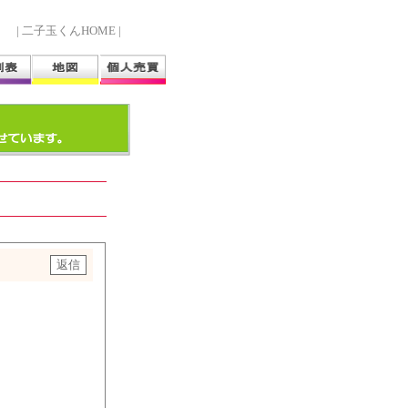
| 二子玉くんHOME |