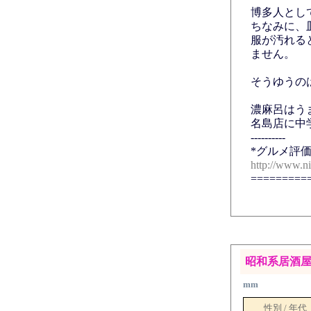
博多人とし
ちなみに、
服が汚れる
ません。
そうゆうの
濃麻呂はう
名島店に中
----------
*グルメ評価
http://www.n
=========
昭和系居酒
mm
性別 / 年代