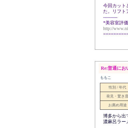
今回カット
た。リフト
----------
*美容室評価書
http://www.n
=========
Re:普通に
ももこ
性別 / 年代
発見・驚き
お薦め用途
博多から出
濃麻呂ラー