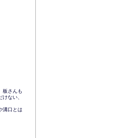
、板さんも
だけない、
や溝口とは