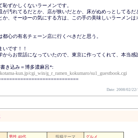
て恥ずかしくないラーメンです。
皿が汚れてるだとか、店が狭いだとか、床がぬめっとしてるだ
とか、そーゆーの気にする方は、この手の美味しいラーメンは
は都心の有名チェーン店に行くべきだと思う。
まいです！！
学からお世話になっていたので、東京に作ってくれて、本当感
書き込み＝博多濃麻呂*:
ikotama-kun.jp/cgi_win/g_r_ramen_kokumaro/su1_guestbook.cgi
=============================
Date: 2008/02/22/
屋
男性 40代
投稿テーマ
グルメ