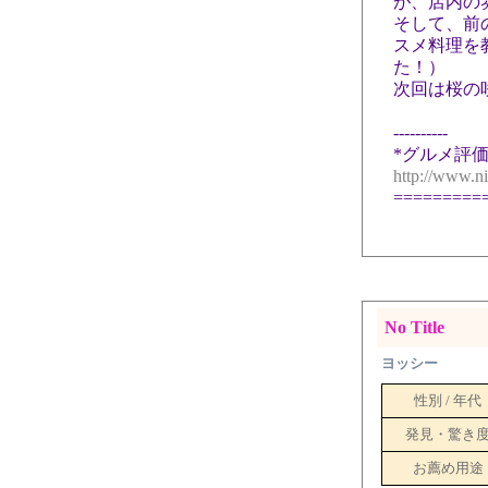
が、店内の
そして、前
スメ料理を
た！）
次回は桜の
----------
*グルメ評価
http://www.n
=========
No Title
ヨッシー
性別 / 年代
発見・驚き
お薦め用途