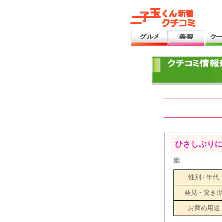
ひさしぶり
姫
性別 / 年代
発見・驚き
お薦め用途