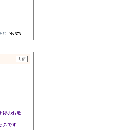
3:52
No.678
食後のお散
たのです