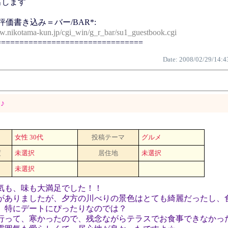
出します
評価書き込み＝バー/BAR*:
w.nikotama-kun.jp/cgi_win/g_r_bar/su1_guestbook.cgi
================================
Date: 2008/02/29/14:4
♪
女性 30代
投稿テーマ
グルメ
度
未選択
居住地
未選択
未選択
気も、味も大満足でした！！
がありましたが、夕方の川べりの景色はとても綺麗だったし、
、特にデートにぴったりなのでは？
行って、寒かったので、残念ながらテラスでお食事できなかっ