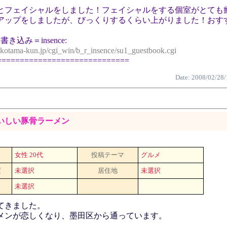
とフェイシャルをしました！フェイシャルをする個室がとても
アップをしましたが、びっくりするくらい上がりました！おす
き込み＝insence:
ikotama-kun.jp/cgi_win/b_r_insence/su1_guestbook.cgi
=============================
Date: 2008/02/28/
おいしい豚骨ラーメン
女性 20代
投稿テーマ
グルメ
度
未選択
居住地
未選択
未選択
てきました。
メンが恋しくなり、墨田区から通っています。