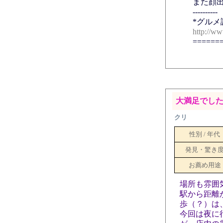
また顔
----------
*グルメ
http://ww
======
大満足でした
クリ
性別 / 年代
発見・驚き
お薦め用途
場所も雰囲
駅から距離
歩（？）は
今回は夜に