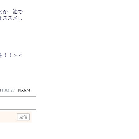
とか、油で
オススメし
謝！！＞＜
11:03:27
No.674