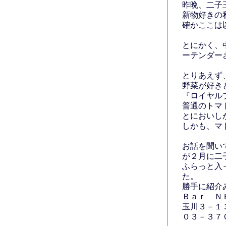
昨晩、二子
新物好きの
確かここは
とにかく、
ーテンダー
とりあえず
野菜が好き
『ロイヤル
普通のトマ
とにおいし
しかも、マ
お話を聞い
が２月に二
ふらっと入
た。
勝手に紹介
Ｂａｒ Ｎ
玉川３－１
０３－３７