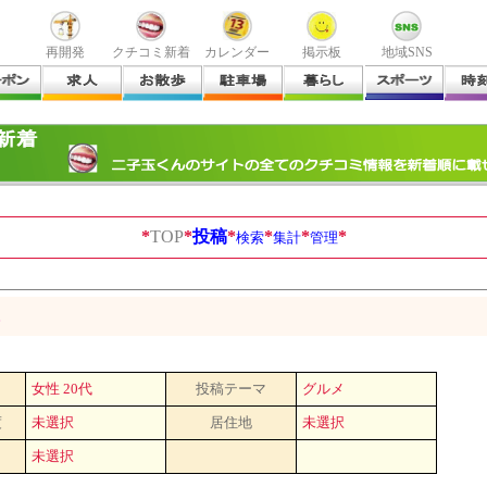
再開発
クチコミ新着
カレンダー
掲示板
地域SNS
*
TOP
*
投稿
*
*
*
*
検索
集計
管理
に
女性 20代
投稿テーマ
グルメ
度
未選択
居住地
未選択
未選択