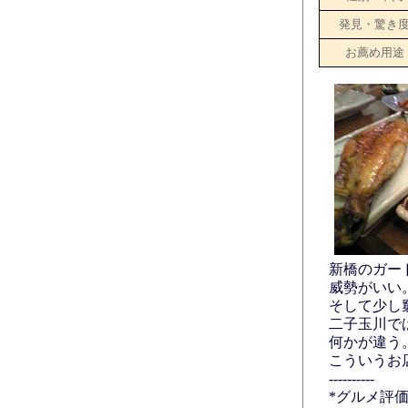
発見・驚き
お薦め用途
新橋のガー
威勢がいい
そして少し
二子玉川で
何かが違う
こういうお
----------
*グルメ評価