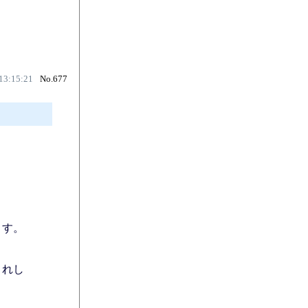
13:15:21
No.677
ます。
うれし