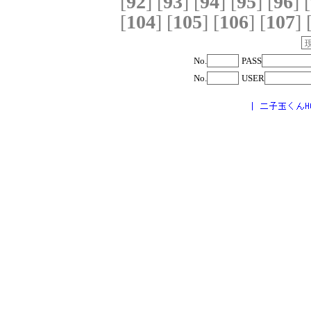
[
92
]
[
93
]
[
94
]
[
95
]
[
96
]
[
[
104
]
[
105
]
[
106
]
[
107
]
No.
PASS
No.
USER