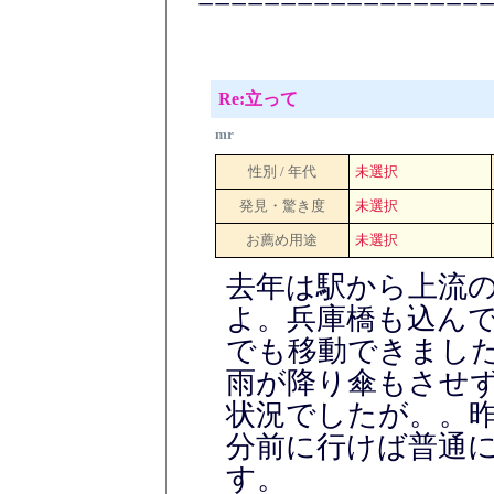
=================
Re:立って
mr
性別 / 年代
未選択
発見・驚き度
未選択
お薦め用途
未選択
去年は駅から上流
よ。兵庫橋も込ん
でも移動できまし
雨が降り傘もさせ
状況でしたが。。昨
分前に行けば普通
す。