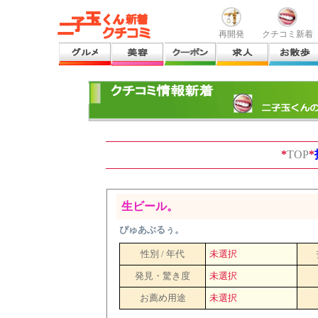
再開発
クチコミ新着
*
TOP
*
生ビール。
ぴゅあぶるぅ。
性別 / 年代
未選択
発見・驚き度
未選択
お薦め用途
未選択