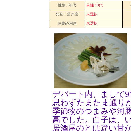
性別 / 年代
男性 40代
発見・驚き度
未選択
お薦め用途
未選択
デパート内、まして
思わずたまたま通り
季節物のつまみや河
高でした。白子は、
居酒屋のとは違い甘