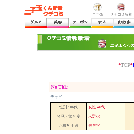
再開発
クチコミ新着
*
TOP
*
No Title
チャピ
性別 / 年代
女性 40代
発見・驚き度
未選択
お薦め用途
未選択