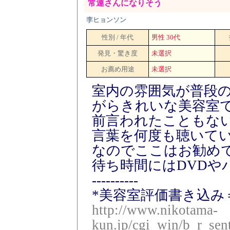
常連さんになりそう
李ヒョンソン
性別 / 年代
男性 30代
発見・驚き度
未選択
お薦め用途
未選択
室内の雰囲気が普段
がらきれいな美容室
前言われたこともな
言葉を何度も聴いて
なのでここはお勧め
待ち時間にはDVDや
----------
*美容室評価書き込み＝S
http://www.nikotama-
kun.jp/cgi_win/b_r_sen