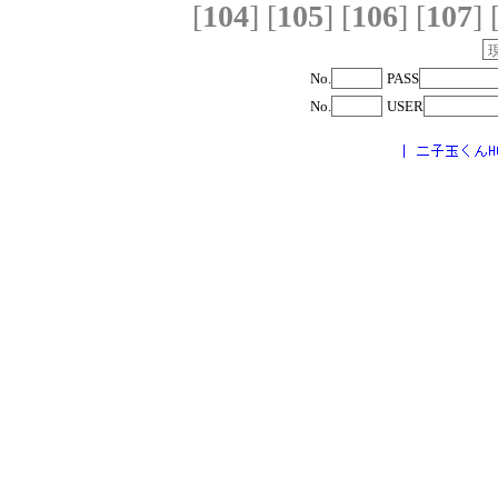
[
104
]
[
105
]
[
106
]
[
107
]
No.
PASS
No.
USER