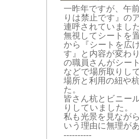
一昨年ですが、午前
りは禁止です』の
連呼されていまし
無視してシートを
から『シートを広
す』と内容が変わ
の職員さんがシー
などで場所取りし
場所と利用の紐や
た。
皆さん杭とビニー
りしていました。
私も光景を見なが
いう理由に無理が
----------