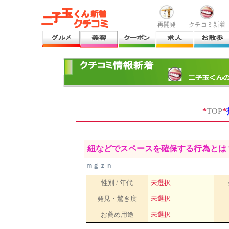
再開発
クチコミ新着
*
TOP
*
紐などでスペースを確保する行為とは
ｍｇｚｎ
性別 / 年代
未選択
発見・驚き度
未選択
お薦め用途
未選択