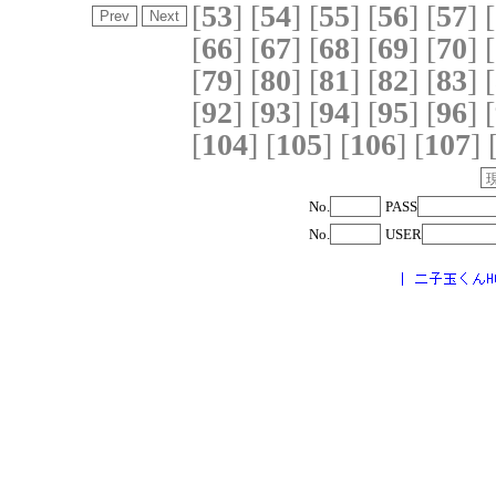
[
53
]
[
54
]
[
55
]
[
56
]
[
57
]
[
[
66
]
[
67
]
[
68
]
[
69
]
[
70
]
[
[
79
]
[
80
]
[
81
]
[
82
]
[
83
]
[
[
92
]
[
93
]
[
94
]
[
95
]
[
96
]
[
[
104
]
[
105
]
[
106
]
[
107
]
No.
PASS
No.
USER