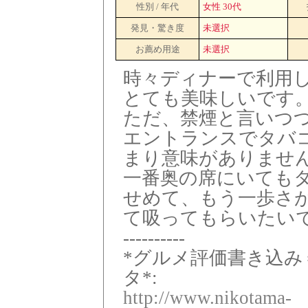
性別 / 年代
女性 30代
発見・驚き度
未選択
お薦め用途
未選択
時々ディナーで利用
とても美味しいです
ただ、禁煙と言いつ
エントランスでタバ
まり意味がありませ
一番奥の席にいても
せめて、もう一歩さ
て吸ってもらいたい
----------
*グルメ評価書き込み
タ*:
http://www.nikotama-