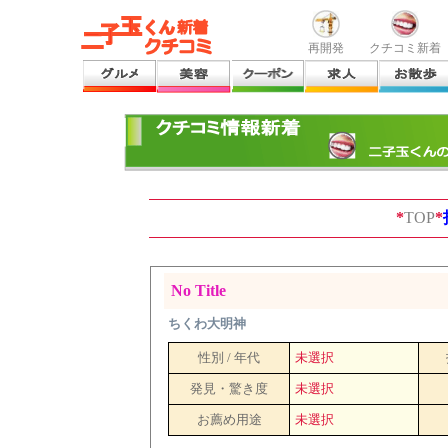
再開発
クチコミ新着
*
TOP
*
No Title
ちくわ大明神
性別 / 年代
未選択
発見・驚き度
未選択
お薦め用途
未選択