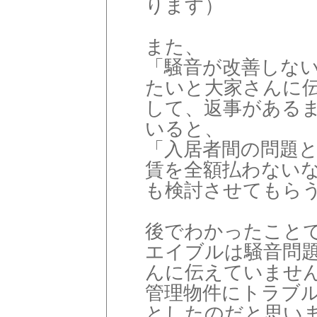
ります）
また、
「騒音が改善しな
たいと大家さんに
して、返事がある
いると、
「入居者間の問題
賃を全額払わない
も検討させてもら
後でわかったこと
エイブルは騒音問
んに伝えていませ
管理物件にトラブ
としたのだと思い