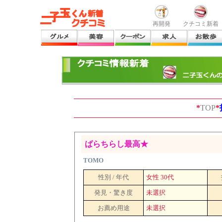
再開発
クチコミ新着
*
TOP
*
ばらちらし最高★
TOMO
性別 / 年代
女性 30代
発見・驚き度
未選択
お薦め用途
未選択