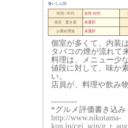
食いしん坊
性別 / 年代
女性 40代
発見・驚き度
未選択
お薦め用途
未選択
個室が多くて、内装
タバコの煙が流れて
料理は、メニュー少
値段に対して、味か
い。
店員が、料理や飲み
----------
*グルメ評価書き込み＝
http://www.nikotama-
kun.jp/cgi_win/g_r_aoy