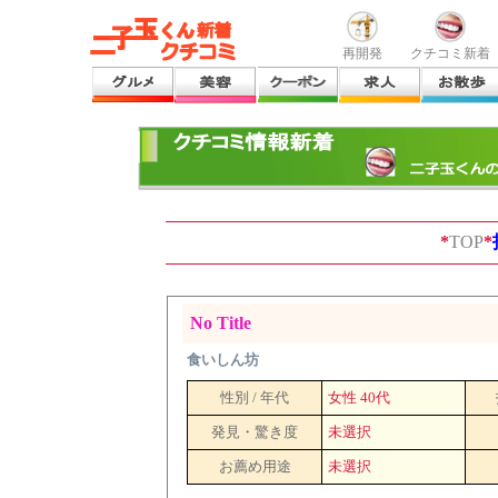
再開発
クチコミ新着
*
TOP
*
No Title
食いしん坊
性別 / 年代
女性 40代
発見・驚き度
未選択
お薦め用途
未選択