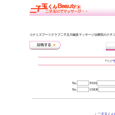
コナミズプーツクラブ二子玉川鍼灸マッサージ治療院のクチ
*
TOP
*
No.
PASS
No.
USER
|
二子玉くん