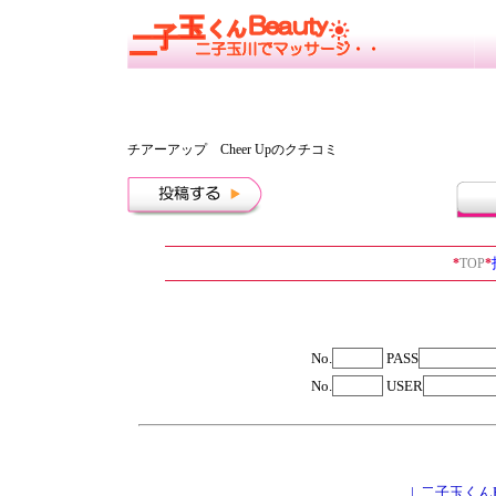
チアーアップ Cheer Up
のクチコミ
*
TOP
*
No.
PASS
No.
USER
|
二子玉くん