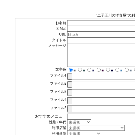
"二子玉川の洋食屋"の利
お名前
E-Mail
URL
タイトル
メッセージ
文字色
■
■
■
■
■
■
■
ファイル1
ファイル2
ファイル3
ファイル4
ファイル5
おすすめメニュー
性別 / 年代
利用店舗
利用形態