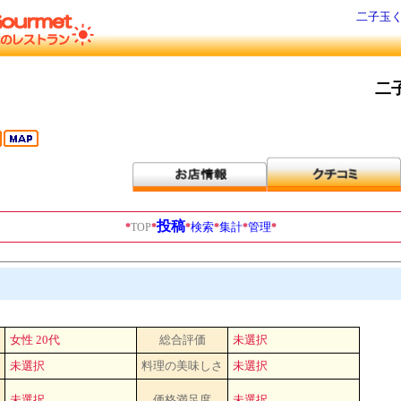
二子玉く
二
投稿
検索
集計
管理
*
TOP
*
*
*
*
*
女性 20代
総合評価
未選択
未選択
料理の美味しさ
未選択
未選択
価格満足度
未選択