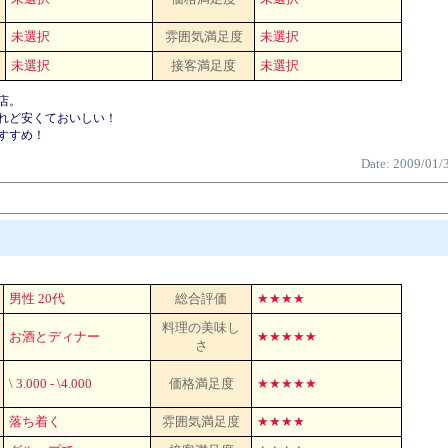
未選択
雰囲気満足度
未選択
未選択
接客満足度
未選択
店。
れど安くておいしい！
すすめ！
Date: 2009/01/
男性 20代
総合評価
★★★★
料理の美味し
お酒とディナー
★★★★★
さ
\ 3.000 - \4.000
価格満足度
★★★★★
落ち着く
雰囲気満足度
★★★★