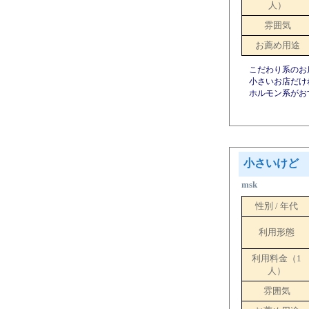
人）
雰囲気
お薦め用途
こだわり系のお
小さいお店だけ
ホルモン系がお
小さいけど
msk
性別 / 年代
利用形態
利用料金（1
人）
雰囲気