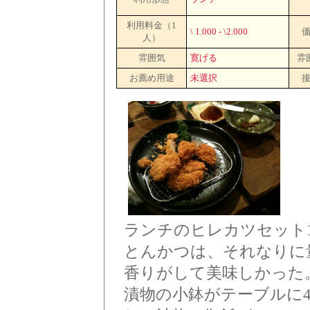
利用料金（1
\ 1.000 - \2.000
人）
雰囲気
寛げる
雰
お薦め用途
未選択
ランチのヒレカツセット1,
とんかつは、それなりに
香りがして美味しかった
漬物の小鉢がテーブルに