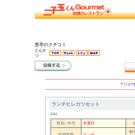
恵亭のクチコミ
とんか
つ
*
TOP
*
ランチヒレカツセット
kiki
性別 / 年代
未選択
料
利用形態
ランチ