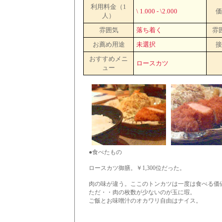
利用料金（1
\ 1.000 - \2.000
価
人）
雰囲気
落ち着く
雰
お薦め用途
未選択
接
おすすめメニ
ロースカツ
ュー
●食べたもの
ロースカツ御膳。￥1,300位だった。
肉の味が違う。ここのトンカツは一度は食べる価
ただ・・肉の枚数が少ないのが玉に瑕。
ご飯とお味噌汁のオカワリ自由はナイス。