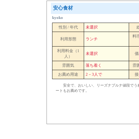
安心食材
kyoko
性別 / 年代
未選択
料
利用形態
ランチ
利用料金（1
未選択
価
人）
雰囲気
落ち着く
雰
お薦め用途
2－3人で
接
安全で、おいしい、リーズナブルナ値段でうれ
ートもお薦めです。