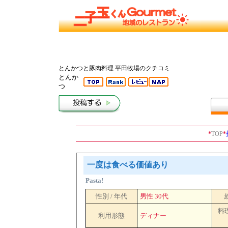
とんかつと豚肉料理 平田牧場のクチコミ
とんか
つ
*
TOP
*
一度は食べる価値あり
Pasta!
性別 / 年代
男性 30代
料
利用形態
ディナー