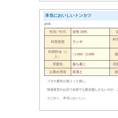
本当においしいトンカツ
pink
性別 / 年代
女性 30代
料
利用形態
ランチ
利用料金（1
\ 1.000 - \2.000
価
人）
雰囲気
落ち着く
雰
お薦め用途
友達と
接
ブタの素性が違うって感じ。
牧場直営のお店で全国でも数店舗しかないのが、
とにかく、本当においしい。