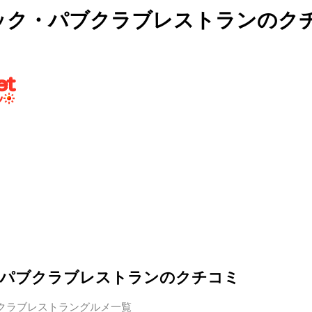
ック・パブクラブレストランのク
・パブクラブレストランのクチコミ
クラブレストラングルメ一覧