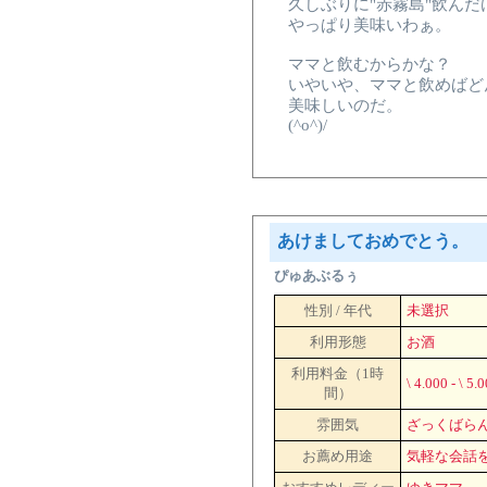
久しぶりに"赤霧島"飲んだ
やっぱり美味いわぁ。
ママと飲むからかな？
いやいや、ママと飲めばど
美味しいのだ。
(^o^)/
あけましておめでとう。
ぴゅあぶるぅ
性別 / 年代
未選択
利用形態
お酒
利用料金（1時
\ 4.000 - \ 5.
間）
雰囲気
ざっくばら
お薦め用途
気軽な会話