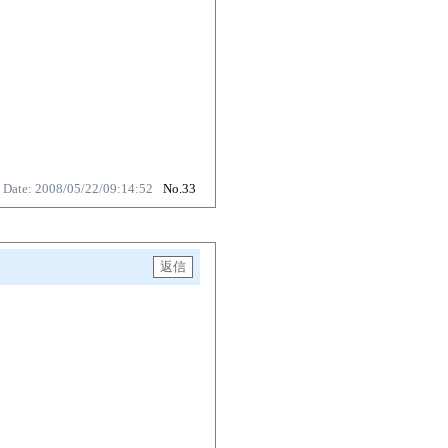
Date: 2008/05/22/09:14:52
No.33