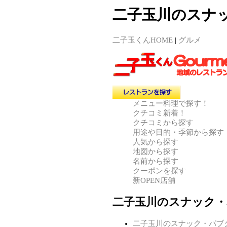
二子玉川のスナ
二子玉くんHOME
|
グルメ
メニュー料理で探す！
クチコミ新着！
クチコミから探す
用途や目的・季節から探す
人気から探す
地図から探す
名前から探す
クーポンを探す
新OPEN店舗
二子玉川のスナック
二子玉川のスナック・パブ