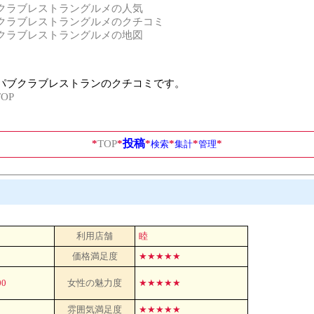
クラブレストラングルメの人気
クラブレストラングルメのクチコミ
クラブレストラングルメの地図
パブクラブレストランのクチコミです。
OP
投稿
*
TOP
*
*
*
*
*
検索
集計
管理
利用店舗
睦
価格満足度
★★★★★
00
女性の魅力度
★★★★★
雰囲気満足度
★★★★★