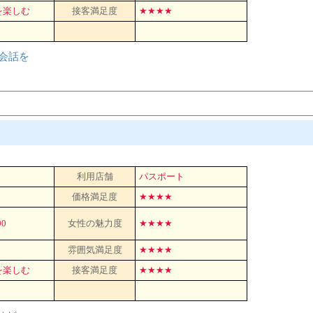
を楽しむ
接客満足度
★★★★
会話を
利用店舗
パスポート
価格満足度
★★★★
00
女性の魅力度
★★★★
雰囲気満足度
★★★★
を楽しむ
接客満足度
★★★★