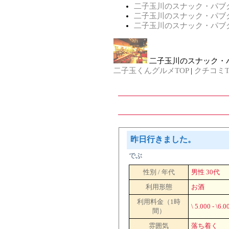
二子玉川のスナック・パブ
二子玉川のスナック・パブ
二子玉川のスナック・パブ
二子玉川のスナック・
二子玉くんグルメTOP
|
クチコミT
昨日行きました。
でぶ
性別 / 年代
男性 30代
利用形態
お酒
利用料金（1時
\ 5.000 - \6.0
間）
雰囲気
落ち着く