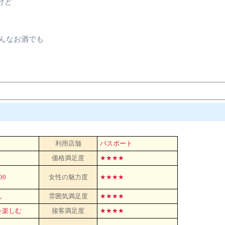
けど
んなお酒でも
利用店舗
パスポート
価格満足度
★★★★
000
女性の魅力度
★★★★
ん
雰囲気満足度
★★★★
を楽しむ
接客満足度
★★★★