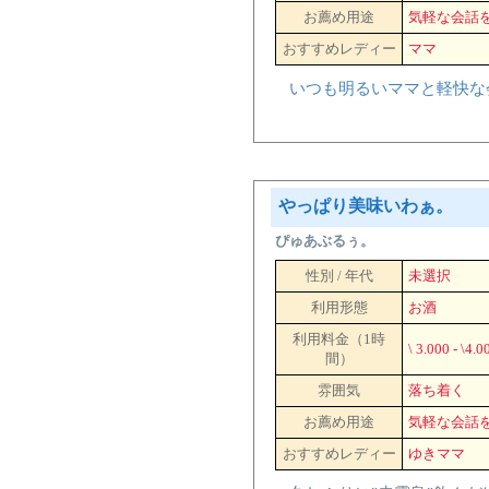
お薦め用途
気軽な会話
おすすめレディー
ママ
いつも明るいママと軽快な
やっぱり美味いわぁ。
ぴゅあぶるぅ。
性別 / 年代
未選択
利用形態
お酒
利用料金（1時
\ 3.000 - \4.0
間）
雰囲気
落ち着く
お薦め用途
気軽な会話
おすすめレディー
ゆきママ