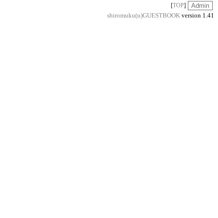
[
TOP
]
shiromuku(u)GUESTBOOK
version 1.41