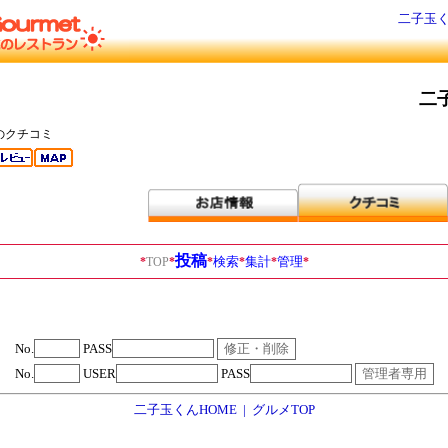
二子玉く
二
のクチコミ
投稿
検索
集計
管理
*
TOP
*
*
*
*
*
No.
PASS
No.
USER
PASS
二子玉くんHOME
|
グルメTOP