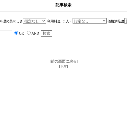
記事検索
料理の美味しさ
利用料金（1人）
価格満足度
OR
AND
[前の画面に戻る]
TOP
[
]