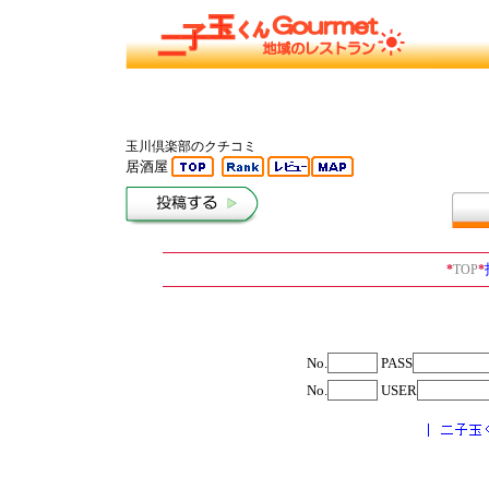
玉川倶楽部のクチコミ
居酒屋
*
TOP
*
No.
PASS
No.
USER