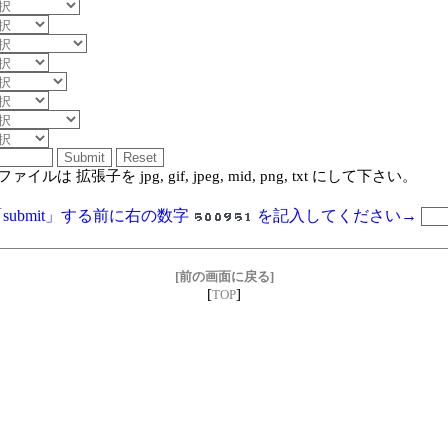
ァイルは 拡張子を jpg, gif, jpeg, mid, png, txt にして下さい。
submit」する前に右の数字
を記入してください→
[前の画面に戻る]
[
]
TOP