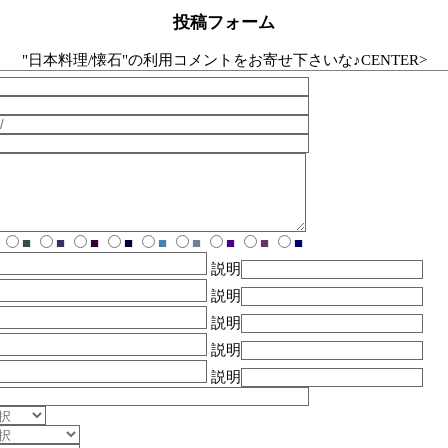
投稿フォーム
"日本料理/懐石"の利用コメントをお寄せ下さいな♪CENTER>
■
■
■
■
■
■
■
■
■
説明
説明
説明
説明
説明