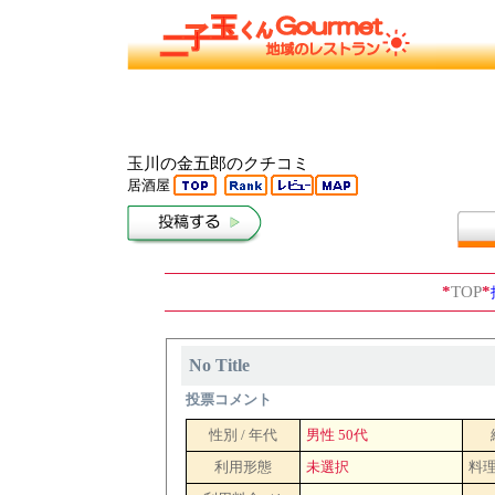
玉川の金五郎のクチコミ
居酒屋
*
TOP
*
No Title
投票コメント
性別 / 年代
男性 50代
利用形態
未選択
料