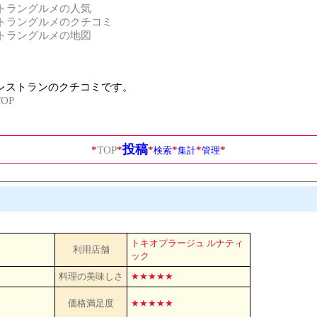
トラングルメの人気
トラングルメのクチコミ
トラングルメの地図
レストランのクチコミです。
OP
投稿
*
TOP
*
*
*
*
*
検索
集計
管理
トキオプラージュ ルナティ
利用店舗
ック
料理の美味しさ
★★★★★
価格満足度
★★★★★