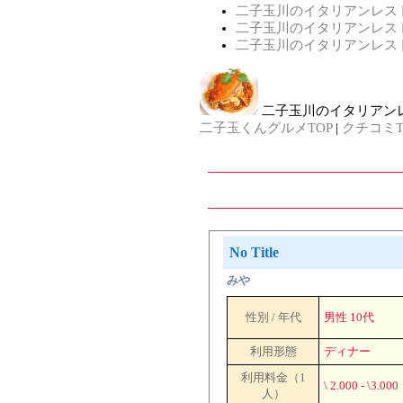
二子玉川のイタリアンレス
二子玉川のイタリアンレス
二子玉川のイタリアンレス
二子玉川のイタリアン
二子玉くんグルメTOP
|
クチコミT
No Title
みや
性別 / 年代
男性 10代
利用形態
ディナー
利用料金（1
\ 2.000 - \3.000
人）