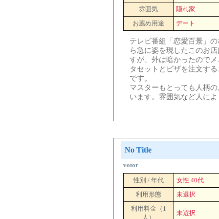
雰囲気
隠れ家
お薦め用途
デート
テレビ番組「恋愛百景」の
ら急に姿を現したこのお店
すが、外は暗かったのでメ
タセットとピザを注文する
です。
マスターもとっても人柄の
います。雰囲気など人によ
No Title
votor
性別 / 年代
女性 40代
利用形態
未選択
利用料金（1
未選択
人）