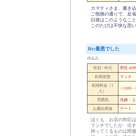
カマティさま、書き
ご指摘の通りで、反
以後はこのようなこ
このたびは不快な思
Re:最悪でした
のんた
性別 / 年代
男性 40
利用形態
ランチ
利用料金（1
\ 1.000 - 
人）
雰囲気
洗練・上
お薦め用途
デート
ほくも お店の対応
ランチでしたが 出
持ってくるものは間