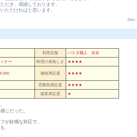
いただき、感謝しております。
でいただければと思います。
Date:
利用店舗
パスタ職人 吉右
ィナー
料理の美味しさ
★★★★
\8.000
価格満足度
★★★★
雰囲気満足度
★★★★
接客満足度
★
感。
い感じだった。
ェフが好感な対応で、
ども、
に、