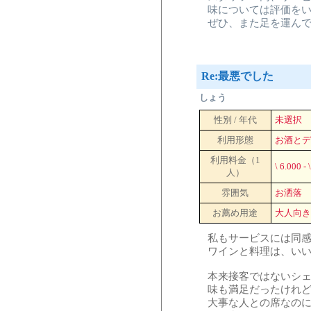
味については評価を
ぜひ、また足を運ん
Re:最悪でした
しょう
性別 / 年代
未選択
利用形態
お酒とデ
利用料金（1
\ 6.000 - 
人）
雰囲気
お洒落
お薦め用途
大人向き
私もサービスには同
ワインと料理は、い
本来接客ではないシ
味も満足だったけれ
大事な人との席なの