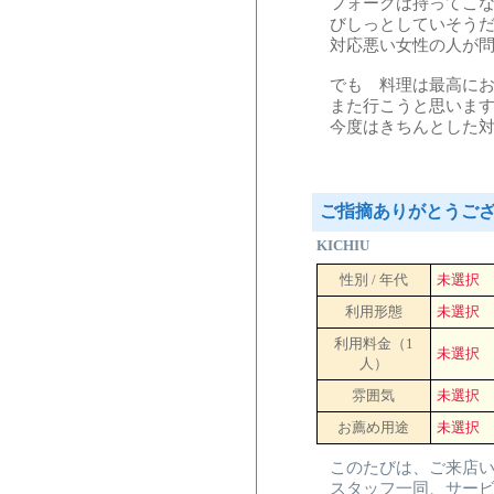
フォークは持ってこ
びしっとしていそう
対応悪い女性の人が
でも 料理は最高に
また行こうと思いま
今度はきちんとした
ご指摘ありがとうご
KICHIU
性別 / 年代
未選択
利用形態
未選択
利用料金（1
未選択
人）
雰囲気
未選択
お薦め用途
未選択
このたびは、ご来店
スタッフ一同、サー