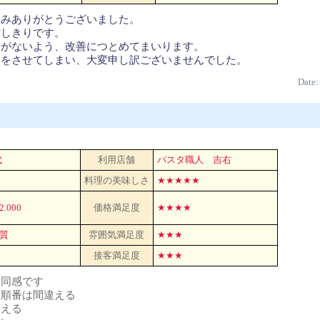
込みありがとうございました。
省しきりです。
とがないよう、改善につとめてまいります。
いをさせてしまい、大変申し訳ございませんでした。
Date:
代
利用店舗
パスタ職人 吉右
料理の美味しさ
★★★★★
\2.000
価格満足度
★★★★
質
雰囲気満足度
★★★
接客満足度
★★★
は同感です
す順番は間違える
違える