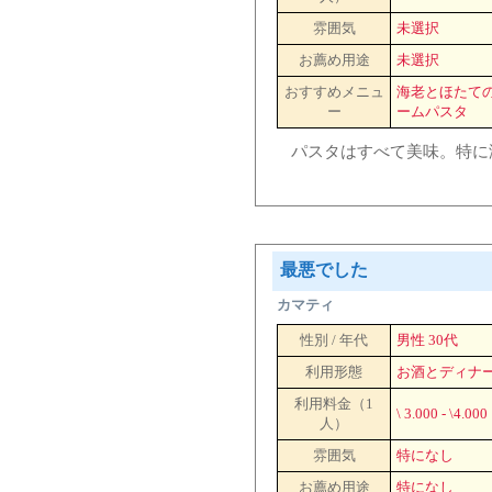
雰囲気
未選択
お薦め用途
未選択
おすすめメニュ
海老とほたて
ー
ームパスタ
パスタはすべて美味。特に
最悪でした
カマティ
性別 / 年代
男性 30代
利用形態
お酒とディナ
利用料金（1
\ 3.000 - \4.000
人）
雰囲気
特になし
お薦め用途
特になし