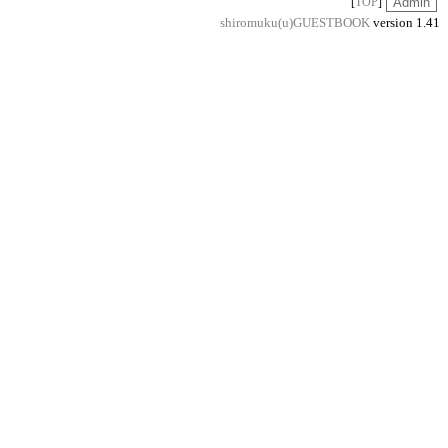
[
TOP
]
shiromuku(u)GUESTBOOK
version 1.41