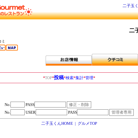
二子玉く
二
コミ
投稿
検索
集計
管理
*
TOP
*
*
*
*
*
No.
PASS
No.
USER
PASS
二子玉くんHOME
|
グルメTOP