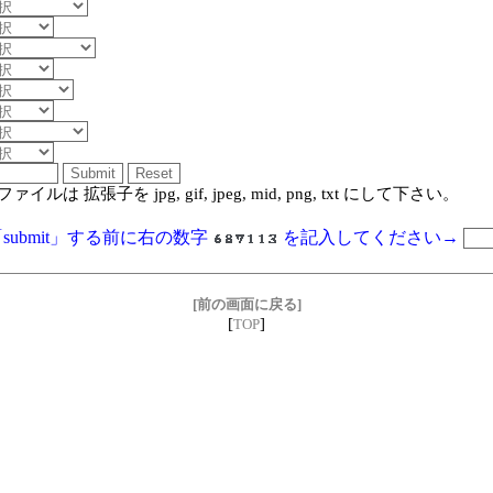
ァイルは 拡張子を jpg, gif, jpeg, mid, png, txt にして下さい。
submit」する前に右の数字
を記入してください→
[前の画面に戻る]
[
]
TOP