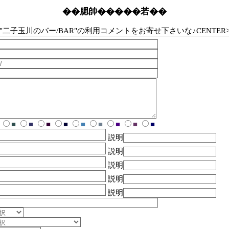
��腮帥�����若��
"二子玉川のバー/BAR"の利用コメントをお寄せ下さいな♪CENTER
■
■
■
■
■
■
■
■
■
説明
説明
説明
説明
説明