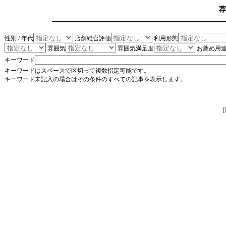
荐
性別 / 年代
店舗総合評価
利用形態
雰囲気
雰囲気満足度
お薦め用
キーワード
キーワードはスペースで区切って複数指定可能です。
キーワード未記入の場合はその条件のすべての記事を表示します。