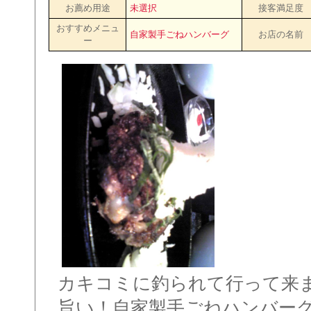
お薦め用途
未選択
接客満足度
おすすめメニュ
自家製手ごねハンバーグ
お店の名前
ー
カキコミに釣られて行って来
旨い！自家製手ごねハンバーグ9