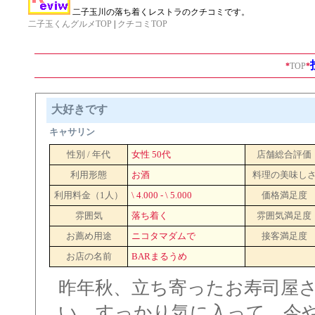
二子玉川の落ち着くレストラのクチコミです。
二子玉くんグルメTOP
|
クチコミTOP
*
TOP
*
大好きです
キャサリン
性別 / 年代
女性 50代
店舗総合評価
利用形態
お酒
料理の美味し
利用料金（1人）
\ 4.000 - \ 5.000
価格満足度
雰囲気
落ち着く
雰囲気満足度
お薦め用途
ニコタマダムで
接客満足度
お店の名前
BARまるうめ
昨年秋、立ち寄ったお寿司屋
い、すっかり気に入って、今