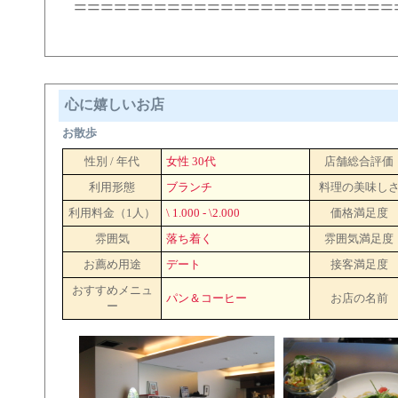
========================
心に嬉しいお店
お散歩
性別 / 年代
女性 30代
店舗総合評価
利用形態
ブランチ
料理の美味し
利用料金（1人）
\ 1.000 - \2.000
価格満足度
雰囲気
落ち着く
雰囲気満足度
お薦め用途
デート
接客満足度
おすすめメニュ
パン＆コーヒー
お店の名前
ー