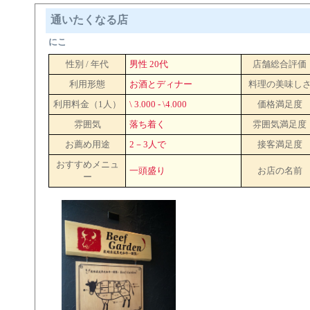
通いたくなる店
にこ
性別 / 年代
男性 20代
店舗総合評価
利用形態
お酒とディナー
料理の美味し
利用料金（1人）
\ 3.000 - \4.000
価格満足度
雰囲気
落ち着く
雰囲気満足度
お薦め用途
2－3人で
接客満足度
おすすめメニュ
一頭盛り
お店の名前
ー