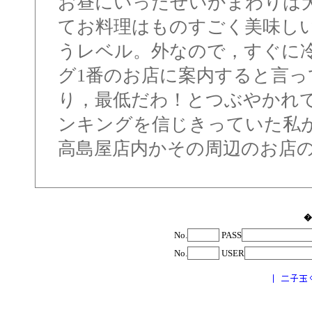
お昼にいったせいかまわりは
てお料理はものすごく美味し
うレベル。外なので，すぐに
グ1番のお店に案内すると言
り，最低だわ！とつぶやかれ
ンキングを信じきっていた私
高島屋店内かその周辺のお店
�
No.
PASS
No.
USER