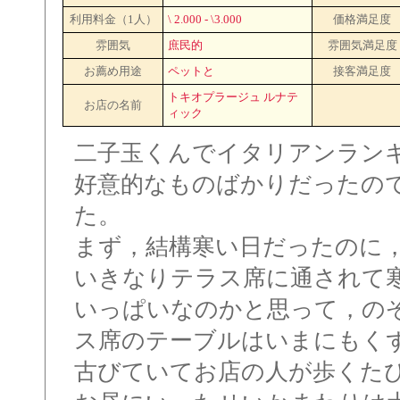
利用料金（1人）
\ 2.000 - \3.000
価格満足度
雰囲気
庶民的
雰囲気満足度
お薦め用途
ペットと
接客満足度
トキオプラージュ ルナテ
お店の名前
ィック
二子玉くんでイタリアンラン
好意的なものばかりだったの
た。
まず，結構寒い日だったのに
いきなりテラス席に通されて
いっぱいなのかと思って，の
ス席のテーブルはいまにもく
古びていてお店の人が歩くた