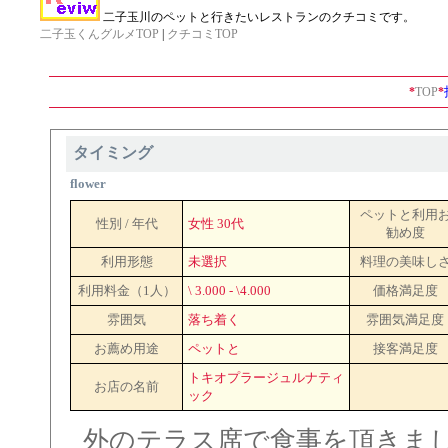
二子玉川のペットと行きたいレストランのクチコミです。
二子玉くんグルメTOP
|
クチコミTOP
*
TOP
*
タイミング
flower
ペットと利用
性別 / 年代
女性 30代
勧め度
利用形態
未選択
料理の美味し
利用料金（1人）
\ 3.000 - \4.000
価格満足度
雰囲気
落ち着く
雰囲気満足度
お薦め用途
ペットと
接客満足度
トキオプラージュルナティ
お店の名前
ック
外のテラス席で食事を頂きま