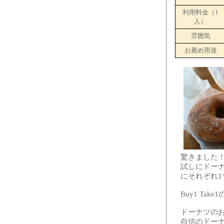
利用料金（1
人）
雰囲気
お薦め用途
驚きました
試しにドーナ
にそれぞれ1
Buy1 Take
ドーナツの
自信のドー