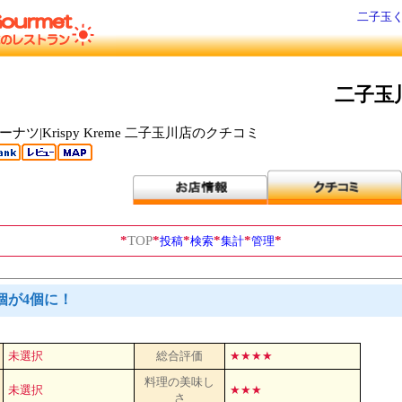
二子玉く
二子玉
ツ|Krispy Kreme 二子玉川店のクチコミ
*
TOP
*
*
*
*
*
投稿
検索
集計
管理
個が4個に！
未選択
総合評価
★★★★
料理の美味し
未選択
★★★
さ