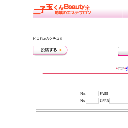
ピコPicoのクチコミ
*
TOP
*
No.
PASS
No.
USER