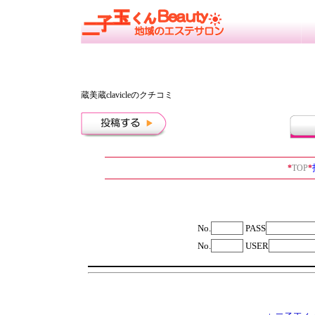
蔵美蔵clavicleのクチコミ
*
TOP
*
No.
PASS
No.
USER